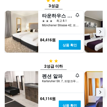
3성급
3성급
타운하우스 호텔
3성급
최고 8.1
Münchener Strasse 42, 프랑크푸르트암마인, 헤센, 독일
84,416원
상품 확인
2성급
2성급 이하
펜션 알파
Karlsruher Str. 7, 프랑크푸르트암마인, 헤센, 독일
64,114원
상품 확인