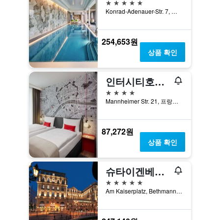
5성급
Konrad-Adenauer-Str. 7, 프랑크푸르트암마인, 헤센, 독일
254,653원
상품 확인
인터시티호텔 프랑크푸르트 하우프트반호프 쥐트
4성급
Mannheimer Str. 21, 프랑크푸르트암마인, 헤센, 독일
87,272원
상품 확인
슈타이겐베르거 아이콘 프랑크푸르터 호프
5성급
Am Kaiserplatz, Bethmannstraße 33, 프랑크푸르트암마인, 헤센, 독일