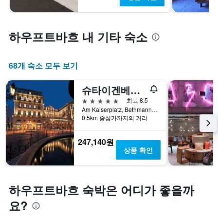
하우프트바흐 내 기타 숙소
68개 숙소 모두 보기
슈타이겐베르거 아이콘 프랑크푸르터 호프
5성급
최고 8.5
Am Kaiserplatz, Bethmannstraße 33, 프랑크푸르트암마인, 헤센, 독일
0.5km 중심가까지의 거리
247,140원
상품 확인
하우프트바흐 숙박은 어디가 좋을까
요?