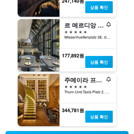
247,140원
상품 확인
르 메르디앙 프랑크푸르트
5성급
Wiesenhuettenplatz 38, 프랑크푸르트암마인, 헤센, 독일
177,892원
상품 확인
주메이라 프랑크푸르트
5성급
Thurn-Und-Taxis-Platz 2, 프랑크푸르트암마인, 헤센, 독일
344,781원
상품 확인