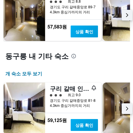
3​성급
최고 8.8
경기도 구리 갈매중앙로 89-7
4.3km 중심가까지의 거리
57,583원
상품 확인
동구릉 내 기타 숙소
개 숙소 모두 보기
구리 갈매 인디프레젠트호텔
3​성급
최고 9.0
경기도 구리 갈매중앙로 81-8
4.3km 중심가까지의 거리
59,125원
상품 확인