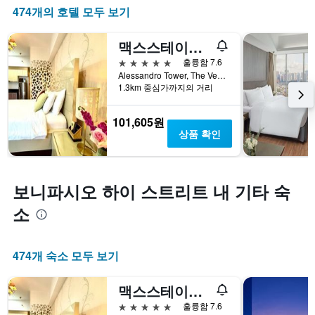
474개의 호텔 모두 보기
맥스스테이즈 - 맥스 파빌리온 더 베니스 레지던스 타워 A
5성급
훌륭함 7.6
Alessandro Tower, The Venice Residences, Florence Way, Mckinley Hills, 타구이그, 필리핀
1.3km 중심가까지의 거리
101,605원
상품 확인
보니파시오 하이 스트리트 내 기타 숙
소
474개 숙소 모두 보기
맥스스테이즈 - 맥스 파빌리온 더 베니스 레지던스 타워 A
5성급
훌륭함 7.6