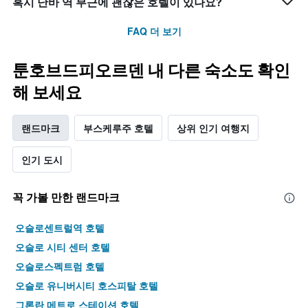
혹시 난바 역 부근에 괜찮은 호텔이 있나요?
FAQ 더 보기
툰호브드피오르덴 내 다른 숙소도 확인
해 보세요
랜드마크
부스케루주 호텔
상위 인기 여행지
인기 도시
꼭 가볼 만한 랜드마크
오슬로센트럴역 호텔
오슬로 시티 센터 호텔
오슬로스펙트럼 호텔
오슬로 유니버시티 호스피탈 호텔
그론란 메트로 스테이션 호텔