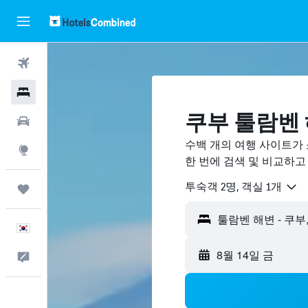
항공권
호텔
쿠부 툴람벤 
렌터카
수백 개의 여행 사이트가
둘러보기
한 번에 검색 및 비교하고
​투숙객 2​명, ​객실 1개
마이트립
한국어
8월 14일 금
피드백