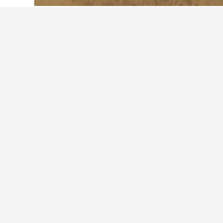
홈
인도네시아
97,850
발리
39,198
쿠부 툴람벤 해변
​가성비에 중점을 둔 여행을 계획
일자 조정이 가능하다면, 검색창에
52개의 호텔 모두 보기
Mi
Tula
3.8
47,7