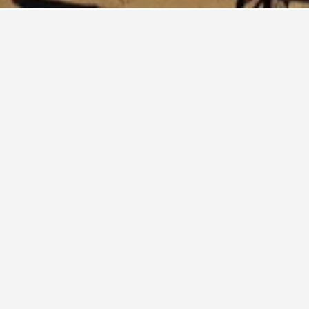
툴람벤 해변
 근처 최저가 호텔
하신다면, 선택하신 날짜에 툴람벤 해변 근처에서 숙박이 가능한 
 다른 날짜를 입력해 가격을 비교해보세요.
mpi 리조트 Tulamben
mben 80853 Karangasem, 쿠부, 인도네시아
km 중심가까지의 거리
무료 Wifi
31원