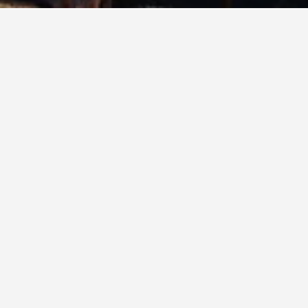
저렴한 다른 호텔도 살펴보세요. 도착과 출발
리버티 다이브 리조트
Jalan Raya Tulamben, 쿠부, 인도네시아
3.1km 중심가까지의 거리
무료 Wifi
Parking
62,135원