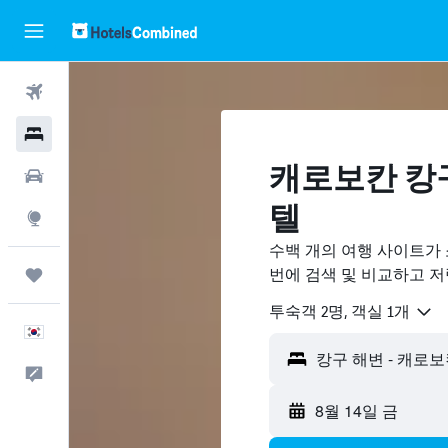
항공권
호텔
캐로보칸 캉구
렌터카
텔
둘러보기
수백 개의 여행 사이트가
번에 검색 및 비교하고 
마이트립
​투숙객 2​명, ​객실 1개
한국어
피드백
8월 14일 금