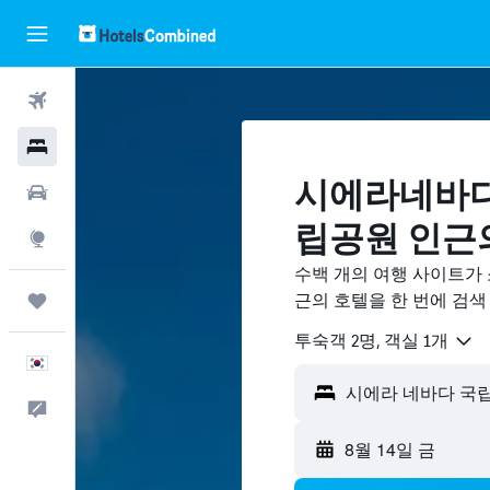
항공권
호텔
시에라네바다
렌터카
립공원 ​인근
둘러보기
수백 개의 여행 사이트가
근의 호텔을 한 번에 검색
마이트립
​투숙객 2​명, ​객실 1개
한국어
피드백
8월 14일 금