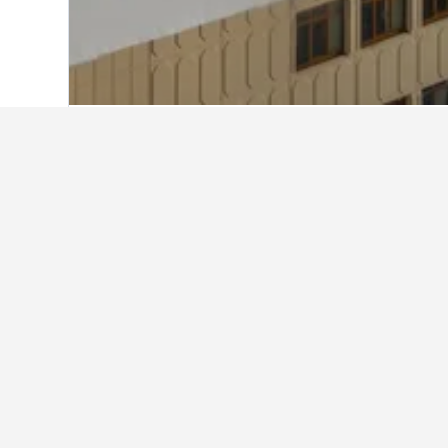
홈
스페인
354,067
안달루시아
94,422
시에라 네바다 국
해운대 해수욕장 부근에서 괜찮은
파라다이스 호텔 부산의 경우 후기로 
시에라 네바다 국립공원에서 하카타
혹시 난바 역 부근에 괜찮은 호텔이