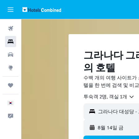
항공권
호텔
그라나다 그
렌터카
의 호텔
둘러보기
수백 개의 여행 사이트가
텔을 한 번에 검색 및 비
마이트립
​투숙객 2​명, ​객실 1개
한국어
피드백
8월 14일 금