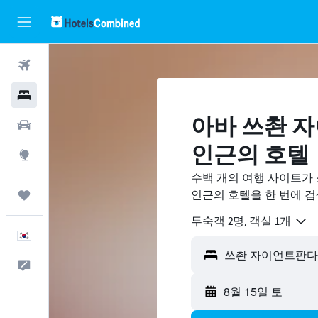
항공권
호텔
아바 쓰촨 
렌터카
​인근의 호텔
둘러보기
수백 개의 여행 사이트가
인근의 호텔을 한 번에 
마이트립
​투숙객 2​명, ​객실 1개
한국어
피드백
8월 15일 토