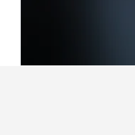
홈
중국
243,007
쓰촨성
15,772
쓰
쓰촨 자이언트판다
해운대 해수욕장 부근에서 괜찮은