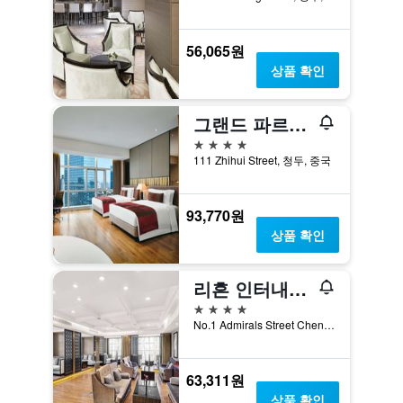
56,065원
상품 확인
그랜드 파르크뷰 호텔 레지던스 청두
4성급
111 Zhihui Street, 청두, 중국
93,770원
상품 확인
리흔 인터내셔널 호텔 청두
4성급
No.1 Admirals Street Chengdu, 청두, 중국
63,311원
상품 확인