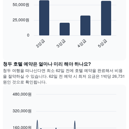
chart
개
요
객
50,000원
with
의
금
실
4
X
을
의
bars.
축
표
평
25,000원
이
시
균
다
있
하
가
음
습
0
는
격
차
니
2성급
3성급
4성급
5성급
1
을
트
다.
개
성
End
는
차
of
의
급
지
interactive
트
Y
별
난
chart
에
축
로
청두​ 호텔 예약은 얼마나 미리 해야 하나요?
3
는
이
집
일
청두 여행을 떠나신다면 최소 62일 전에 호텔 예약을 완료해서 비용
객
있
계
간
을 절약하실 수 있습니다. 62일 전 예약 시 최저 요금은 1박당 26,731
실
습
하
찾
원인 것으로 확인됩니다.
의
니
여
아
평
다.
표
본
균
480,000원
시
이
요
Line
합
Chart
번
금
graphic.
chart
니
주
with
을
320,000원
다.
말
90
표
차
객
data
시
트
points.
실
하
160,000원
에