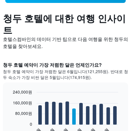
청두 호텔에 대한 여행 인사이
트
호텔스컴바인의 데이터 기반 팁으로 다음 여행을 위한 청두의
호텔을 찾아보세요.
청두 호텔 예약이 가장 저렴한 달은 언제인가요?
청두 호텔 예약이 가장 저렴한 달은 6월입니다(121,255원). 반대로 청
두 숙소가 가장 비싼 달은 5월입니다(174,915원).
240,000원
Bar
Chart
160,000원
graphic.
chart
with
12
80,000원
bars.
0
다
1월
3월
5월
7월
9월