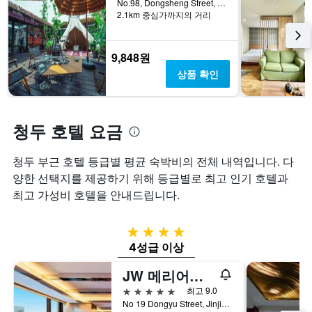
No.98, Dongsheng Street, 청두, 중국
격
니
하
2.1km 중심가까지의 거리
을
다.
는
표
차
1
시
트
개
9,848원
하
에
의
상품 확인
는
는
X
1
지
축
개
난
이
의
3
있
청두 호텔 요금
Y
일
습
축
간
니
이
찾
다.
청두 부근 호텔 등급별 평균 숙박비의 전체 내역입니다. ​다
있
아
차
양한 선택지를 제공하기 위해 등급별로 최고 인기 호텔과
습
본
트
최고 가성비 호텔​을 안내드립니다.
니
이
에
다.
번
는
주
객
4성급
말
실
4성급 이상
객
평
실
균
JW 메리어트 호텔 청두
의
요
평
금
5성급
최고 9.0
균
을
No 19 Dongyu Street, Jinjiang District, 청두, 중국