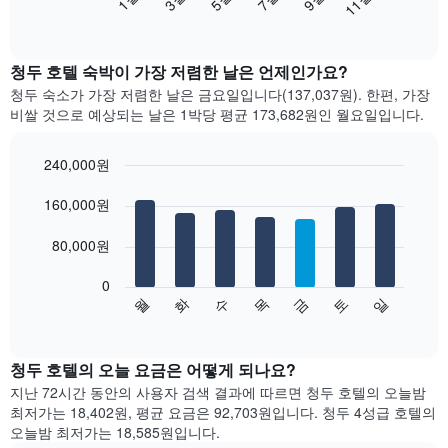
11월
음
End
of
차
interactive
트
chart
는
청두 호텔 숙박이 가장 저렴한 날은 언제인가요?
월
청두 숙소가 가장 저렴한 날은 금요일입니다(137,037원). 한편, 가장
별
비쌀 것으로 예상되는 날은 1박당 평균 173,682원​인 월요일입니다.
객
실
평
240,000원
균
Bar
Chart
요
graphic.
160,000원
chart
with
금
7
을
80,000원
bars.
표
시
0
다
합
수
화
월
일
토
금
목
음
End
니
of
차
다.
interactive
트
chart
차
는
청두 호텔의 오늘 요금은 어떻게 되나요?
트
요
에
지난 72시간 동안의 사용자 검색 결과에 따르면 청두 호텔의 오늘밤
일
는
최저가는 18,402원, 평균 요금은 92,703원입니다. 청두 4성급 호텔의
별
월
오늘밤 최저가는 18,585원입니다.
객