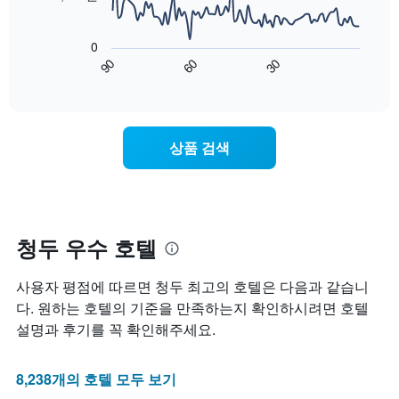
의
는
는
평
다
1
성
균
음
개
0
급
가
차
의
90
60
30
별
격
트
End
Y
로
of
을
는
축
interactive
호
다
숙
chart
이
텔
음
박
있
카
기
일
습
상품 검색
테
준
에
니
고
으
가
다.
리
로
까
를
집
워
표
계
질
시
하
수
청두 우수 호텔
하
여
록
는
표
객
사용자 평점에 따르면 청두 최고의 호텔은 다음과 같습니
1
시
실
개
합
요
다. 원하는 호텔의 기준을 만족하는지 확인하시려면 호텔
의
니
금
설명과 후기를 꼭 확인해주세요.
X
다.
이
축
차
어
이
트
떻
8,238개의 호텔 모두 보기
있
에
게