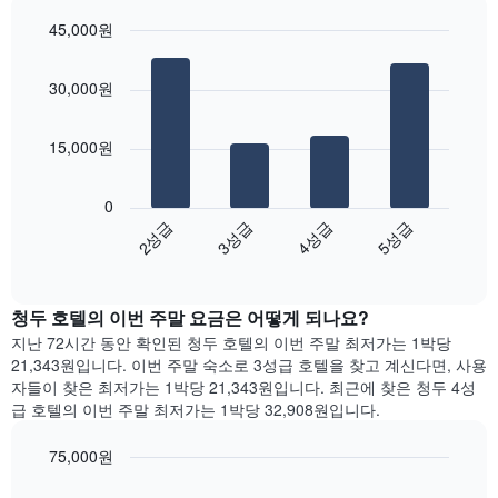
을
실
표
45,000원
평
시
Bar
균
Chart
하
graphic.
chart
요
는
30,000원
with
금
1
4
을
bars.
개
표
15,000원
의
시
X
다
합
축
음
니
0
이
차
다.
2성급
3성급
4성급
5성급
있
트
차
End
습
는
of
트
니
지
interactive
에
다.
난
chart
는
청두 호텔의 이번 주말 요금은 어떻게 되나요?
차
3
요
트
일
지난 72시간 동안 확인된 청두 호텔의 이번 주말 최저가는 1박당
일
에
간
21,343원입니다. 이번 주말 숙소로 3성급 호텔을 찾고 계신다면, 사용
을
는
찾
자들이 찾은 최저가는 1박당 21,343원입니다. 최근에 찾은 청두 4성
표
객
아
급 호텔의 이번 주말 최저가는 1박당 32,908원입니다.
시
실
본
하
의
오
75,000원
는
평
늘
1
Bar
Chart
균
밤
graphic.