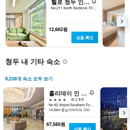
헬로 청두 인터내셔널 유스 호스텔
No.211 North Section4, First Ring Road, 청두, 중국
12,662원
상품 확인
청두 내 기타 숙소
8,238개 숙소 모두 보기
홀리데이 인 청두 에어포트 바이 IHG
4성급
최고 8.9
No 62 Airport Southern Four Road, 청두, 중국
14.5km 중심가까지의 거리
67,560원
상품 확인