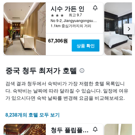
습
는
변
시수 가든 인
니
성
하
다.
급
는
3성급
최고 9.7
차
별
지
No 9-2, Jiangyuangongsuojie Street, 청두, 중국
트
로
보
1.1km 중심가까지의 거리
에
호
여
는
텔
줍
67,306원
지
카
니
상품 확인
난
테
다.
3
고
차
일
리
트
간
를
에
중국 청두 최저가 호텔
찾
표
는
아
시
투
본
검색 결과 청두에서 숙박비가 가장 저렴한 호텔 목록입니
하
숙
오
는
일
다. 숙박비는 날짜에 따라 달라질 수 있습니다. 일정에 여유
늘
1
며
가 있으시다면 숙박 날짜를 변경해 요금을 비교해보세요.
밤
개
칠
객
의
전
실
X
인
8,238개의 호텔 모두 보기
의
축
지
평
이
를
균
청두 플립플랍 라운지 호스텔
있
표
가
습
시