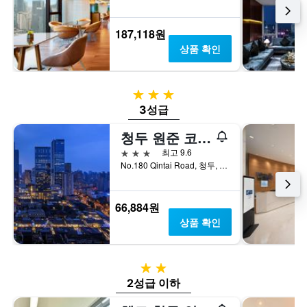
요
표
금
시
을
하
187,118원
표
는
상품 확인
시
1
하
개
는
의
3성급
1
Y
개
축
3성급
의
이
청두 원준 코트야드 호텔
Y
있
축
습
3성급
최고 9.6
이
니
No.180 Qintai Road, 청두, 중국
있
다.
습
니
66,884원
다.
상품 확인
2성급
2성급 이하