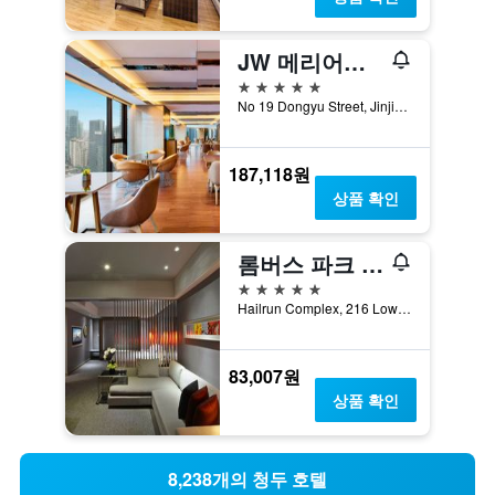
JW 메리어트 호텔 청두
5성급
No 19 Dongyu Street, Jinjiang District, 청두, 중국
187,118원
상품 확인
롬버스 파크 아우라 청두 호텔
5성급
Hailrun Complex, 216 Lower Dong Da Rd., 청두, 중국
83,007원
상품 확인
8,238개의 청두 호텔