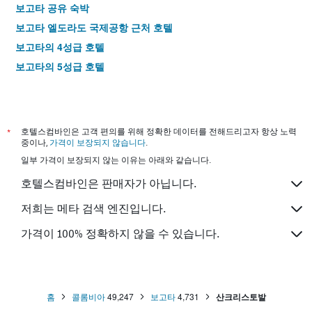
요
보고타 공유 숙박
금
보고타 엘도라도 국제공항 근처 호텔
을
표
보고타​의 4​성급 호텔
시
보고타​의 5​성급 호텔
하
는
1
개
의
*
호텔스컴바인은 고객 편의를 위해 정확한 데이터를 전해드리고자 항상 노력
Y
중이나,
가격이 보장되지 않습니다
.
축
이
일부 가격이 보장되지 않는 이유는 아래와 같습니다.
있
호텔스컴바인은 판매자가 아닙니다.
습
니
저희는 메타 검색 엔진입니다.
다.
가격이 100% 정확하지 않을 수 있습니다.
홈
콜롬비아
49,247
보고타
4,731
산크리스토발