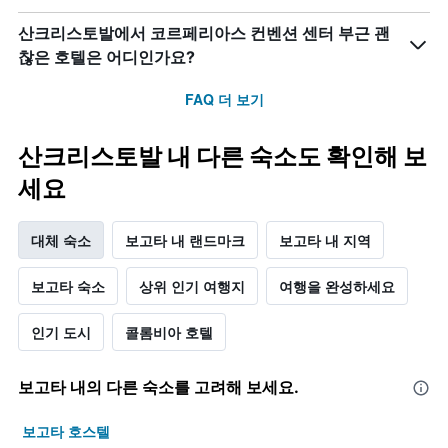
객
표
실
시
산크리스토발에서 코르페리아스 컨벤션 센터 부근 괜
의
하
찮은 호텔은 어디인가요?
평
는
균
1
FAQ 더 보기
요
개
금
의
을
X
산크리스토발 내 다른 숙소도 확인해 보
표
축
시
이
세요
하
있
는
습
1
대체 숙소
보고타 내 랜드마크
보고타 내 지역
니
개
다.
의
차
보고타 숙소
상위 인기 여행지
여행을 완성하세요
Y
트
축
에
이
인기 도시
콜롬비아 호텔
는
있
객
습
실
니
보고타 내의 다른 숙소를 고려해 보세요.
의
다.
평
균
보고타 호스텔