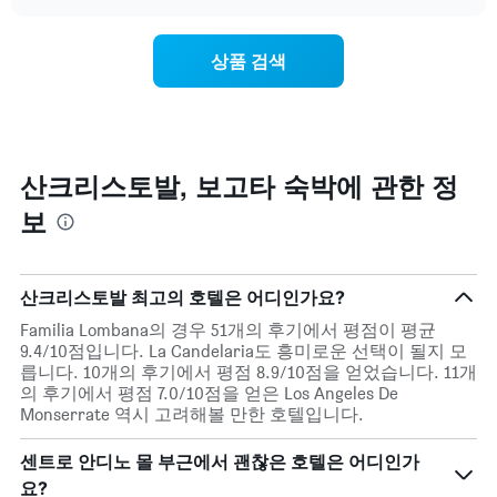
트
chart
트
는
에
요
상품 검색
는
일
월
별
을
객
표
실
시
평
하
균
산크리스토발, 보고타 숙박에 관한 정
는
요
1
보
금
개
을
의
표
X
시
축
산크리스토발 최고의 호텔은 어디인가요?
합
이
니
Familia Lombana의 경우 51개의 후기에서 평점이 평균
있
다.
9.4/10점입니다. La Candelaria도 흥미로운 선택이 될지 모
습
차
릅니다. 10개의 후기에서 평점 8.9/10점을 얻었습니다. 11개
니
트
의 후기에서 평점 7.0/10점을 얻은 Los Angeles De
다.
에
Monserrate 역시 고려해볼 만한 호텔입니다.
차
는
트
요
센트로 안디노 몰 부근에서 괜찮은 호텔은 어디인가
에
일
는
요?
을