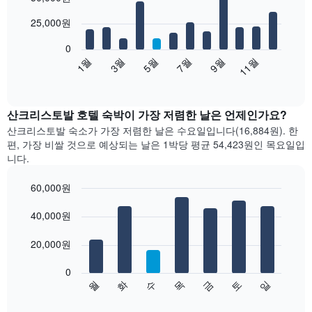
with
12
25,000원
bars.
0
다
5월
11월
1월
7월
3월
9월
음
End
of
차
interactive
트
chart
는
산크리스토발 호텔 숙박이 가장 저렴한 날은 언제인가요?
월
산크리스토발 숙소가 가장 저렴한 날은 수요일입니다(16,884원). 한
별
편, 가장 비쌀 것으로 예상되는 날은 1박당 평균 54,423원​인 목요일입
객
니다.
실
평
60,000원
균
Bar
요
Chart
graphic.
40,000원
chart
금
with
을
7
20,000원
표
bars.
시
합
0
다
월
화
수
목
금
토
일
니
음
End
다.
of
차
interactive
차