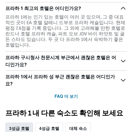
주
객
말
실
프라하 1 최고의 호텔은 어디인가요?
객
평
프라하 1에는 인기 있는 호텔이 여러 곳 있으며, 그 중 대표
실
균
적인 곳이 EA 호텔 얄레니 드부르 프라하 캐슬입니다. 현재
의
요
평점 7.6점을 기록 중입니다. 그 외에 고려해볼 만한 호텔로
평
금
린드너 호텔 프라하 캐슬, 파트 오브 JDV 바이 하얏트 및 골
균
을
든 스타도 있습니다. 두 곳 다 프라하 1에서 숙박하기 좋은
요
표
호텔입니다.
금
시
을
하
표
는
프라하 구시청사 천문시계 부근에서 괜찮은 호텔은 어
시
1
디인가요?
하
개
는
의
프라하 1에서 프라하 성 부근 괜찮은 호텔은 어디인가
1
Y
요?
개
축
의
이
FAQ 더 보기
Y
있
축
습
이
니
프라하 1 내 다른 숙소도 확인해 보세요
있
다.
습
니
3성급 호텔
4성급 호텔
대체 숙소
다.