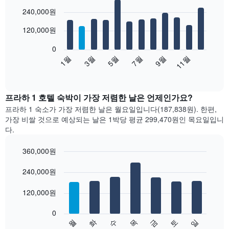
Bar
Chart
240,000원
graphic.
chart
with
12
120,000원
bars.
0
다
1월
3월
5월
7월
9월
11월
음
End
of
차
interactive
트
chart
는
프라하 1 호텔 숙박이 가장 저렴한 날은 언제인가요?
월
프라하 1 숙소가 가장 저렴한 날은 월요일입니다(187,838원). 한편,
별
가장 비쌀 것으로 예상되는 날은 1박당 평균 299,470원​인 목요일입니
객
다.
실
평
360,000원
균
Bar
요
Chart
graphic.
240,000원
chart
금
with
을
7
120,000원
표
bars.
시
합
0
다
수
화
월
일
토
금
목
니
음
End