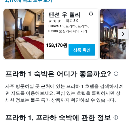
밤
개
칠
객
의
전
펜션 우 릴리
실
X
인
의
3성급
최고 8.0
축
지
평
Liliova 15, 프라하, 프라하, 체코
이
를
균
0.5km 중심가까지의 거리
있
표
가
습
시
격
니
하
158,170원
을
다.
는
상품 확인
표
차
1
시
트
개
하
에
의
는
는
X
프라하 1 숙박은 어디가 좋을까요?
1
지
축
개
난
이
의
자주 방문하실 곳 근처에 있는 프라하 1 호텔을 검색하시려
3
있
Y
일
습
면 지도를 이용해보세요. 관심 있는 호텔을 클릭하시면 상
축
간
니
세한 정보는 물론 특가 상품까지 확인하실 수 있습니다.
이
찾
다.
있
아
차
습
본
트
프라하 1, 프라하 숙박에 관한 정보
니
이
에
다.
번
는