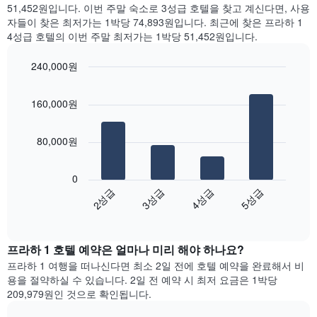
일
간
51,452원입니다. 이번 주말 숙소로 3성급 호텔을 찾고 계신다면, 사용
는
을
찾
자들이 찾은 최저가는 1박당 74,893원입니다. 최근에 찾은 프라하 1
객
표
아
4성급 호텔의 이번 주말 최저가는 1박당 51,452원입니다.
실
시
본
의
하
오
평
240,000원
는
늘
균
1
Bar
Chart
밤
요
graphic.
chart
개
객
160,000원
금
with
의
실
4
을
X
의
bars.
표
축
평
80,000원
시
이
균
다
하
있
가
음
는
습
0
격
차
1
니
2성급
3성급
4성급
5성급
을
트
개
다.
성
End
는
의
차
of
급
지
Y
interactive
트
별
난
chart
축
에
로
프라하 1​ 호텔 예약은 얼마나 미리 해야 하나요?
3
이
는
집
일
있
프라하 1 여행을 떠나신다면 최소 2일 전에 호텔 예약을 완료해서 비
객
계
간
습
용을 절약하실 수 있습니다. 2일 전 예약 시 최저 요금은 1박당
실
하
찾
니
209,979원인 것으로 확인됩니다.
의
여
아
다.
평
표
본