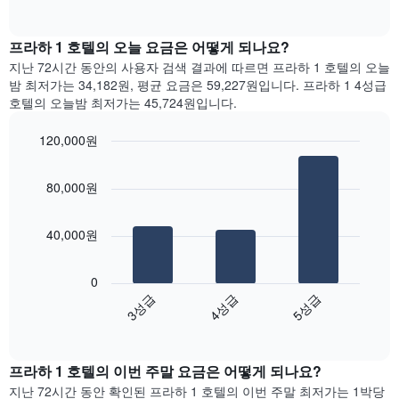
다.
of
차
interactive
차
트
chart
트
는
프라하 1 호텔의 오늘 요금은 어떻게 되나요?
에
요
지난 72시간 동안의 사용자 검색 결과에 따르면 프라하 1 호텔의 오늘
는
일
밤 최저가는 34,182원, 평균 요금은 59,227원입니다. 프라하 1 4성급
월
별
호텔의 오늘밤 최저가는 45,724원입니다.
을
객
표
실
120,000원
시
평
하
Bar
균
Chart
는
graphic.
chart
요
80,000원
with
1
금
3
개
을
bars.
의
표
40,000원
X
시
다
축
합
음
이
니
0
차
있
다.
3성급
4성급
5성급
트
습
차
End
는
니
of
트
지
interactive
다.
에
난
chart
차
는
프라하 1 호텔의 이번 주말 요금은 어떻게 되나요?
3
트
요
일
지난 72시간 동안 확인된 프라하 1 호텔의 이번 주말 최저가는 1박당
에