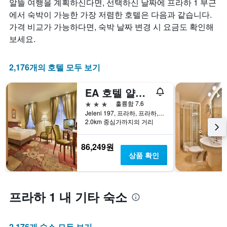
알뜰 여행을 계획하신다면, 선택하신 날짜에 프라하 1 부근
1
시
실
개
합
요
에서 숙박이 가능한 가장 저렴한 호텔은 다음과 같습니다.
의
니
금
가격 비교가 가능하다면, 숙박 날짜 변경 시 요금도 확인해
X
다.
이
보세요.
축
차
어
이
트
떻
있
에
게
2,176개의 호텔 모두 보기
습
는
변
니
성
하
다.
EA 호텔 얄레니 드부르 프라하 캐슬
급
는
차
별
지
3성급
훌륭함 7.6
트
로
보
Jeleni 197, 프라하, 프라하, 체코
에
호
여
2.0km 중심가까지의 거리
는
텔
줍
지
카
니
86,249원
난
테
다.
상품 확인
3
고
차
일
리
트
간
를
에
찾
표
는
프라하 1 내 기타 숙소
아
시
투
본
하
숙
오
는
일
늘
1
며
2,176개 숙소 모두 보기