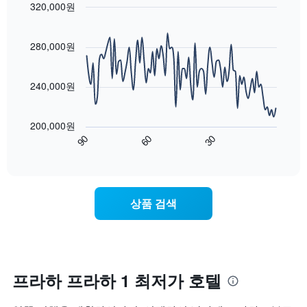
균
320,000원
시
이
요
Line
합
Chart
번
금
graphic.
chart
니
주
with
을
280,000원
다.
말
90
표
차
객
data
시
트
points.
실
하
240,000원
에
의
는
는
평
다
1
성
균
음
개
200,000원
급
가
차
의
90
60
30
별
격
트
End
Y
로
of
을
는
축
interactive
호
다
숙
chart
이
텔
음
박
있
카
기
일
습
상품 검색
테
준
에
니
고
으
가
다.
리
로
까
를
집
워
표
계
질
시
하
수
프라하 프라하 1 최저가 호텔
하
여
록
는
표
객