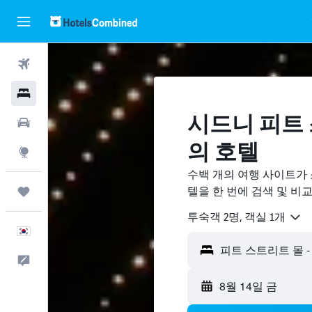
항공권
호텔
시드니 피트 
렌터카
의 호텔
둘러보기
수백 개의 여행 사이트가
텔을 한 번에 검색 및 비
마이트립
​투숙객 2​명, ​객실 1개
한국어
피드백
8월 14일 금