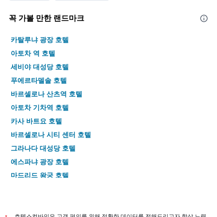
꼭 가볼 만한 랜드마크
카탈루냐 광장 호텔
아토차 역 호텔
세비야 대성당 호텔
푸에르타델솔 호텔
바르셀로나 산츠역 호텔
아토차 기차역 호텔
카사 바트요 호텔
바르셀로나 시티 센터 호텔
그라나다 대성당 호텔
에스파냐 광장 호텔
마드리드 왕궁 호텔
마요르 광장 호텔
세비야-산타 후스타역 호텔
프라도 미술관 호텔
호텔스컴바인은 고객 편의를 위해 정확한 데이터를 전해드리고자 항상 노력