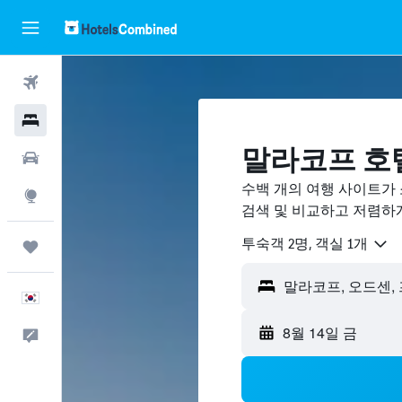
항공권
호텔
말라코프 호
렌터카
수백 개의 여행 사이트가 
둘러보기
검색 및 비교하고 저렴하
​투숙객 2​명, ​객실 1개
마이트립
한국어
8월 14일 금
피드백