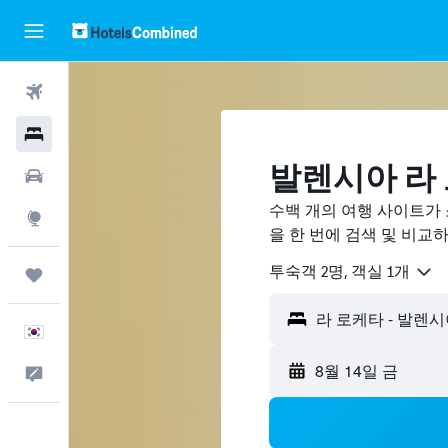
항공권
호텔
발렌시아 라
렌터카
수백 개의 여행 사이트가
둘러보기
을 한 번에 검색 및 비교
​투숙객 2​명, ​객실 1개
마이트립
한국어
8월 14일 금
피드백