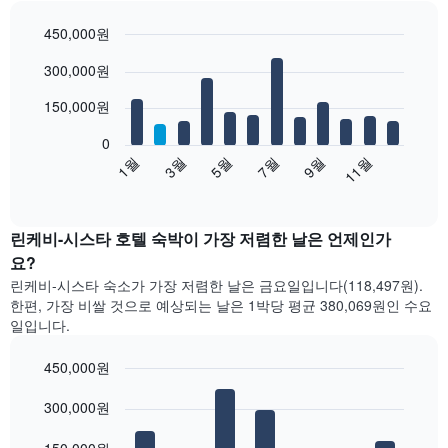
450,000원
Bar
Chart
300,000원
graphic.
chart
with
12
150,000원
bars.
0
다
1월
3월
5월
7월
9월
11월
음
End
of
차
interactive
트
chart
는
린케비-시스타 호텔 숙박이 가장 저렴한 날은 언제인가
월
요?
별
린케비-시스타 숙소가 가장 저렴한 날은 금요일입니다(118,497원).
객
한편, 가장 비쌀 것으로 예상되는 날은 1박당 평균 380,069원​인 수요
실
일입니다.
평
균
450,000원
요
금
Bar
Chart
graphic.
을
300,000원
chart
with
표
7
시