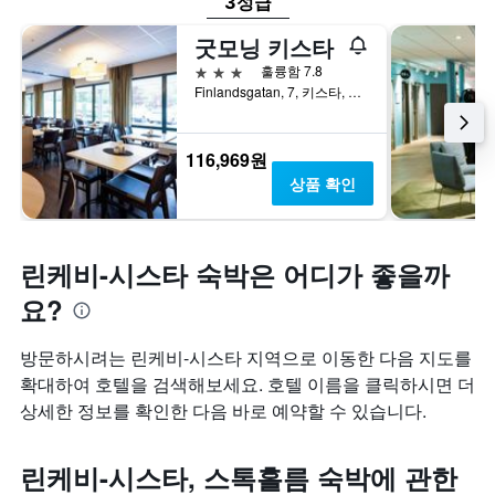
찾
다.
3성급
습
아
차
니
굿모닝 키스타
본
트
다.
이
에
3성급
훌륭함 7.8
번
는
Finlandsgatan, 7, 키스타, 스톡홀름, 스웨덴
주
객
말
실
객
평
116,969원
실
균
상품 확인
의
요
평
금
균
을
요
표
린케비-시스타 숙박은 어디가 좋을까
금
시
을
하
요?
표
는
시
1
방문하시려는 린케비-시스타 지역으로 이동한 다음 지도를
하
개
는
의
확대하여 호텔을 검색해보세요. 호텔 이름을 클릭하시면 더
1
Y
상세한 정보를 확인한 다음 바로 예약할 수 있습니다.
개
축
의
이
Y
있
린케비-시스타, 스톡홀름 숙박에 관한
축
습