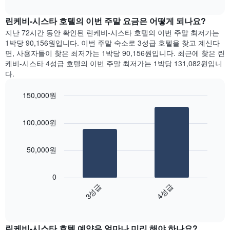
지
차
interactive
에
난
chart
트
는
린케비-시스타 호텔의 이번 주말 요금은 어떻게 되나요?
3
에
요
일
는
지난 72시간 동안 확인된 린케비-시스타 호텔의 이번 주말 최저가는
일
간
객
1박당 90,156원입니다. 이번 주말 숙소로 3성급 호텔을 찾고 계신다
을
찾
실
면, 사용자들이 찾은 최저가는 1박당 90,156원입니다. 최근에 찾은 린
표
아
의
케비-시스타 4성급 호텔의 이번 주말 최저가는 1박당 131,082원입니
시
본
평
다.
하
오
균
는
늘
요
150,000원
1
밤
금
개
Bar
Chart
객
을
graphic.
의
chart
실
표
100,000원
with
X
의
시
2
축
평
하
bars.
이
균
는
50,000원
있
가
1
다
습
격
개
음
니
0
을
의
차
다.
3성급
4성급
성
Y
트
차
급
축
End
는
트
of
별
이
지
interactive
에
로
있
난
chart
는
집
습
린케비-시스타​ 호텔 예약은 얼마나 미리 해야 하나요?
3