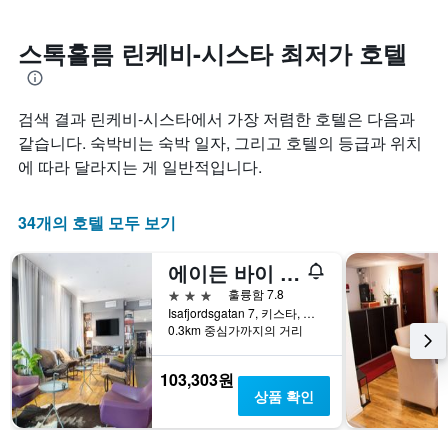
집
워
시
계
질
하
하
수
스톡홀름 린케비-시스타 최저가 호텔
는
여
록
1
표
객
개
시
실
의
검색 결과 린케비-시스타에서 가장 저렴한 호텔은 다음과
합
요
X
니
금
같습니다. 숙박비는 숙박 일자, 그리고 호텔의 등급과 위치
축
다.
이
에 따라 달라지는 게 일반적입니다.
이
차
어
있
트
떻
습
에
게
34개의 호텔 모두 보기
니
는
변
다.
성
하
차
에이든 바이 베스트 웨스턴 스톡홀름 키스타
급
는
트
별
지
3성급
훌륭함 7.8
에
로
보
Isafjordsgatan 7, 키스타, 스톡홀름, 스웨덴
는
호
여
0.3km 중심가까지의 거리
지
텔
줍
난
카
니
103,303원
3
테
다.
상품 확인
일
고
차
간
리
트
찾
를
에