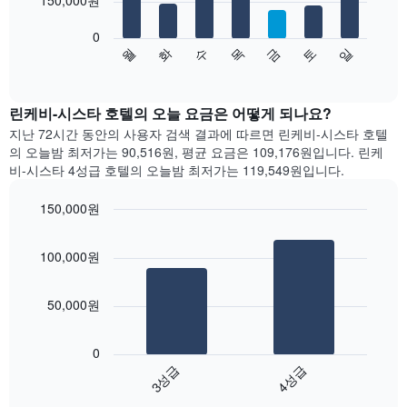
150,000원
bars.
합
니
0
다
다.
수
화
월
일
토
금
목
음
End
차
of
차
트
interactive
트
chart
에
는
린케비-시스타 호텔의 오늘 요금은 어떻게 되나요?
는
요
지난 72시간 동안의 사용자 검색 결과에 따르면 린케비-시스타 호텔
월
일
의 오늘밤 최저가는 90,516원, 평균 요금은 109,176원입니다. 린케
을
별
표
비-시스타 4성급 호텔의 오늘밤 최저가는 119,549원입니다.
객
시
실
하
150,000원
평
는
Bar
균
Chart
1
graphic.
chart
요
개
100,000원
with
금
의
2
을
bars.
X
표
50,000원
축
시
다
이
합
음
있
니
0
차
습
다.
3성급
4성급
트
니
차
End
는
다.
of
트