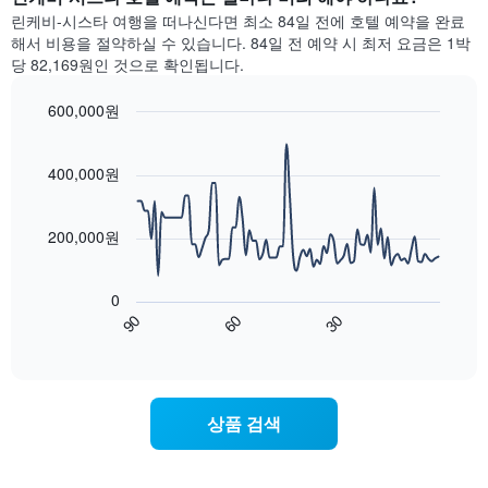
객
계
니
일
린케비-시스타 여행을 떠나신다면 최소 84일 전에 호텔 예약을 완료
실
하
다.
간
해서 비용을 절약하실 수 있습니다. 84일 전 예약 시 최저 요금은 1박
의
여
찾
당 82,169원인 것으로 확인됩니다.
평
표
아
균
시
본
요
600,000원
합
이
금
니
Line
Chart
번
을
graphic.
chart
다.
주
표
with
400,000원
차
말
90
시
트
객
data
하
에
points.
실
는
200,000원
는
의
1
성
평
다
개
급
균
음
의
0
별
가
차
Y
90
60
30
로
격
트
End
축
호
of
을
는
이
interactive
텔
다
숙
chart
있
카
음
박
습
테
기
일
니
상품 검색
고
준
에
다.
리
으
가
를
로
까
표