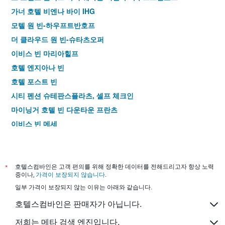
가너 호텔 비엔나 바이 IHG
모텔 원 빈-하우프트반호프
더 클라우드 원 빈-슈타츠오퍼
이비스 빈 마리아힐프
호텔 엔지아나 빈
호텔 포스트 빈
시티 펜션 슈테판스플라츠, 셀프 체크인
마이닝거 호텔 빈 다운타운 프란츠
이비스 빈 메세
펜션 노이어 마르크트
키리아드 비엔나 알트만스도르프
Moxy 비엔나 에어포트
*
호텔스컴바인은 고객 편의를 위해 정확한 데이터를 전해드리고자 항상 노력
중이나,
가격이 보장되지 않습니다
.
호텔 어드미럴
일부 가격이 보장되지 않는 이유는 아래와 같습니다.
호텔 캐롤린
호텔스컴바인은 판매자가 아닙니다.
모텔 원 빈-베스트반호프
부티크호텔 슈타트할레 바이 코쿤
저희는 메타 검색 엔진입니다.