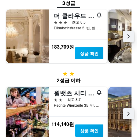
3성급
더 클라우드 원 빈-슈타츠오퍼
3성급
최고 8.5
Elisabethstrasse 5, 빈, 빈, 오스트리아
183,709원
상품 확인
2성급
2성급 이하
웜뱃츠 시티 호스텔 비엔나 나슈마르크트
2성급
최고 8.7
Rechte Wienzeile 35, 빈, 빈, 오스트리아
114,140원
상품 확인