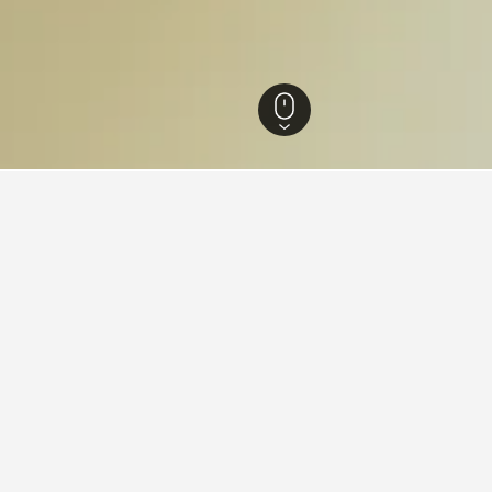
저우
5,960
푸양 시
대한 여행 인사이트
다음 여행을 위한 푸양 시의 호텔을 찾아보세요.
 달은 언제인가요?
푸양 시 호텔 숙박이 가장
7월입니다(73,766원). 반대로 푸양 시 숙
푸양 시 숙소가 가장 저렴한 날은
72원).
으로 예상되는 날은 1박당 평균 
150,000원