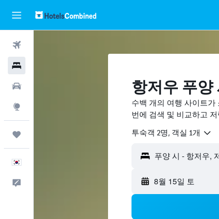
항공권
호텔
항저우 푸양
렌터카
수백 개의 여행 사이트가
둘러보기
번에 검색 및 비교하고 
​투숙객 2​명, ​객실 1개
마이트립
한국어
8월 15일 토
피드백