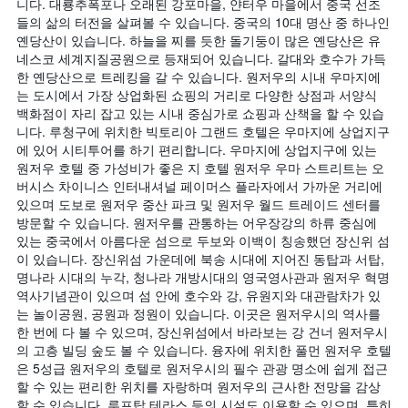
니다. 대룡추폭포나 오래된 강포마을, 얀터우 마을에서 중국 선조
말
실
들의 삶의 터전을 살펴볼 수 있습니다. 중국의 10대 명산 중 하나인
객
평
옌당산이 있습니다. 하늘을 찌를 듯한 돌기둥이 많은 옌당산은 유
실
균
네스코 세계지질공원으로 등재되어 있습니다. 갈대와 호수가 가득
의
요
한 옌당산으로 트레킹을 갈 수 있습니다. 원저우의 시내 우마지에
평
금
는 도시에서 가장 상업화된 쇼핑의 거리로 다양한 상점과 서양식
균
을
백화점이 자리 잡고 있는 시내 중심가로 쇼핑과 산책을 할 수 있습
요
표
니다. 루청구에 위치한 빅토리아 그랜드 호텔은 우마지에 상업지구
금
시
을
하
에 있어 시티투어를 하기 편리합니다. 우마지에 상업지구에 있는
표
는
원저우 호텔 중 가성비가 좋은 지 호텔 원저우 우마 스트리트는 오
시
1
버시스 차이니스 인터내셔널 페이머스 플라자에서 가까운 거리에
하
개
있으며 도보로 원저우 중산 파크 및 원저우 월드 트레이드 센터를
는
의
방문할 수 있습니다. 원저우를 관통하는 어우장강의 하류 중심에
1
Y
있는 중국에서 아름다운 섬으로 두보와 이백이 칭송했던 장신위 섬
개
축
이 있습니다. 장신위섬 가운데에 북송 시대에 지어진 동탑과 서탑,
의
이
명나라 시대의 누각, 청나라 개방시대의 영국영사관과 원저우 혁명
Y
있
역사기념관이 있으며 섬 안에 호수와 강, 유원지와 대관람차가 있
축
습
는 놀이공원, 공원과 정원이 있습니다. 이곳은 원저우시의 역사를
이
니
한 번에 다 볼 수 있으며, 장신위섬에서 바라보는 강 건너 원저우시
있
다.
의 고층 빌딩 숲도 볼 수 있습니다. 융자에 위치한 풀먼 원저우 호텔
습
은 5성급 원저우의 호텔로 원저우시의 필수 관광 명소에 쉽게 접근
니
할 수 있는 편리한 위치를 자랑하며 원저우의 근사한 전망을 감상
다.
할 수 있습니다. 루프탑 테라스 등의 시설도 이용할 수 있으며, 특히