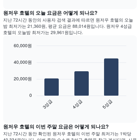
다.
interactive
트
chart
차
는
원저우 호텔의 오늘 요금은 어떻게 되나요?
트
요
에
지난 72시간 동안의 사용자 검색 결과에 따르면 원저우 호텔의 오늘
일
는
밤 최저가는 21,360원, 평균 요금은 88,014원입니다. 원저우 4성급
별
월
호텔의 오늘밤 최저가는 29,961원입니다.
객
을
실
표
60,000원
평
시
Bar
균
Chart
하
graphic.
chart
요
는
40,000원
with
금
1
3
을
bars.
개
표
20,000원
의
시
X
다
합
축
음
니
0
이
차
다.
4성급
3성급
5성급
있
트
차
End
습
는
of
트
니
지
interactive
에
다.
난
chart
는
원저우 호텔의 이번 주말 요금은 어떻게 되나요?
차
3
요
트
일
지난 72시간 동안 확인된 원저우 호텔의 이번 주말 최저가는 1박당
일
에
간
40,334원입니다. 이번 주말 숙소로 3성급 호텔을 찾고 계신다면, 사용