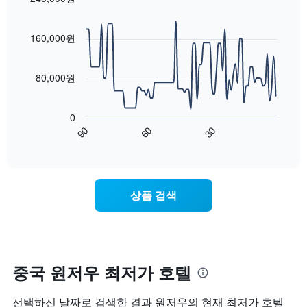
시
이
요
Line
합
Chart
번
금
graphic.
chart
니
주
with
을
160,000원
다.
말
90
표
차
객
data
시
트
points.
실
하
80,000원
에
의
는
는
평
다
1
성
균
음
개
0
급
가
차
의
90
60
30
별
격
트
End
Y
로
of
을
는
축
interactive
호
다
숙
chart
이
텔
음
박
있
카
기
일
습
상품 검색
테
준
에
니
고
으
가
다.
리
로
까
를
집
워
표
계
질
시
하
수
중국 원저우 최저가 호텔
하
여
록
는
표
객
선택하신 날짜로 검색한 결과 원저우의 현재 최저가 호텔
1
시
실