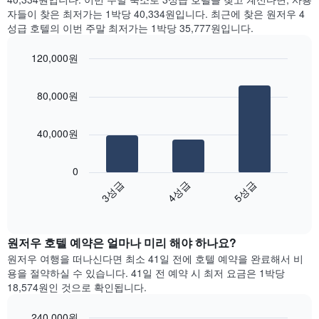
을
는
찾
자들이 찾은 최저가는 1박당 40,334원입니다. 최근에 찾은 원저우 4
표
객
아
성급 호텔의 이번 주말 최저가는 1박당 35,777원입니다.
시
실
본
하
의
오
120,000원
는
평
늘
1
Bar
Chart
균
밤
graphic.
chart
개
요
객
80,000원
with
의
금
실
3
X
을
의
bars.
축
표
평
40,000원
이
시
균
다
있
하
가
음
습
0
는
격
차
니
3성급
4성급
5성급
1
을
트
다.
개
성
End
는
차
of
의
급
지
interactive
트
Y
별
난
chart
에
축
로
원저우​ 호텔 예약은 얼마나 미리 해야 하나요?
3
는
이
집
일
원저우 여행을 떠나신다면 최소 41일 전에 호텔 예약을 완료해서 비
객
있
계
간
용을 절약하실 수 있습니다. 41일 전 예약 시 최저 요금은 1박당
실
습
하
찾
18,574원인 것으로 확인됩니다.
의
니
여
아
평
다.
표
본
균
240,000원