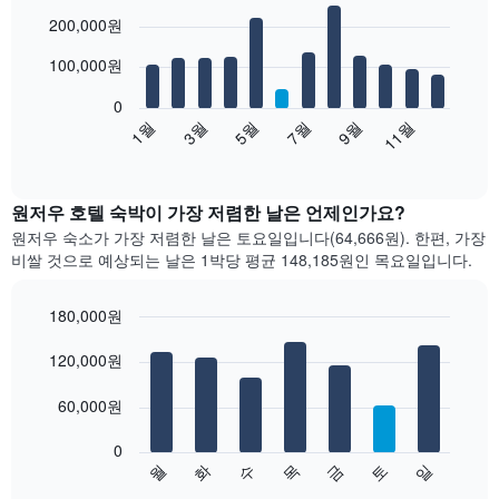
Bar
Chart
200,000원
graphic.
chart
with
12
100,000원
bars.
0
다
1월
3월
5월
7월
9월
11월
음
End
of
차
interactive
트
chart
는
원저우 호텔 숙박이 가장 저렴한 날은 언제인가요?
월
원저우 숙소가 가장 저렴한 날은 토요일입니다(64,666원). 한편, 가장
별
비쌀 것으로 예상되는 날은 1박당 평균 148,185원​인 목요일입니다.
객
실
평
180,000원
균
Bar
Chart
요
graphic.
120,000원
chart
with
금
7
을
60,000원
bars.
표
시
0
다
합
수
화
월
일
토
금
목
음
End
니
of
차