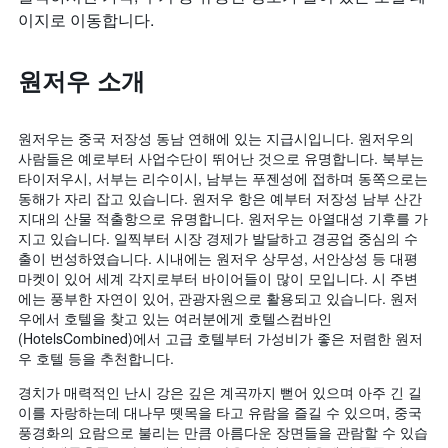
개
칠
이지로 이동합니다.
객
의
전
실
X
인
의
축
지
원저우 소개
평
이
를
균
있
표
가
습
시
격
니
하
원저우는 중국 저장성 동남 연해에 있는 지급시입니다. 원저우의
을
다.
는
사람들은 예로부터 사업수단이 뛰어난 것으로 유명합니다. 북부는
표
차
1
타이저우시, 서부는 리수이시, 남부는 푸젠성에 접하며 동쪽으로는
시
트
개
동해가 자리 잡고 있습니다. 원저우 항은 예부터 저장성 남부 산간
하
에
의
지대의 산물 적출항으로 유명합니다. 원저우는 아열대성 기후를 가
는
는
X
지고 있습니다. 일찍부터 시장 경제가 발달하고 경공업 중심의 수
1
지
축
출이 번성하였습니다. 시내에는 원저우 상무성, 서안상성 등 대평
개
난
이
마켓이 있어 세계 각지로부터 바이어들이 많이 모입니다. 시 주변
의
3
있
에는 풍부한 자연이 있어, 관광자원으로 활용되고 있습니다. 원저
Y
일
습
우에서 호텔을 찾고 있는 여러분에게 호텔스컴바인
축
간
니
(HotelsCombined)에서 고급 호텔부터 가성비가 좋은 저렴한 원저
이
찾
다.
우 호텔 등을 추천합니다.
있
아
차
습
본
트
경치가 매력적인 난시 강은 깊은 계곡까지 뻗어 있으며 아주 긴 길
니
이
에
이를 자랑하는데 대나무 뗏목을 타고 유람을 즐길 수 있으며, 중국
다.
번
는
풍경화의 요람으로 불리는 만큼 아름다운 장면들을 관람할 수 있습
주
객