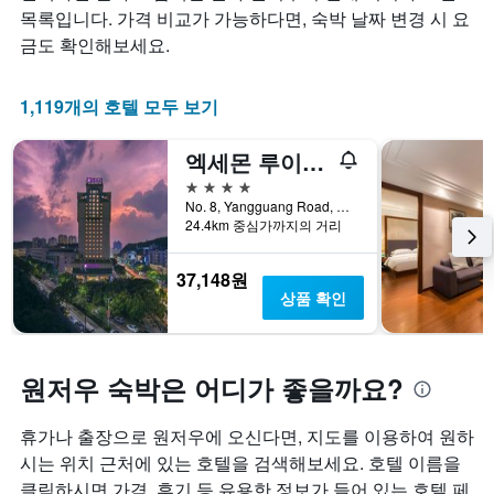
개
합
요
목록입니다. 가격 비교가 가능하다면, 숙박 날짜 변경 시 요
의
니
금
금도 확인해보세요.
X
다.
이
축
차
어
이
트
떻
1,119개의 호텔 모두 보기
있
에
게
습
는
변
엑세몬 루이안 선샤인 호텔
니
성
하
다.
급
는
4성급
차
별
지
No. 8, Yangguang Road, 원저우, 중국
트
로
보
24.4km 중심가까지의 거리
에
호
여
는
텔
줍
37,148원
지
카
니
상품 확인
난
테
다.
3
고
차
일
리
트
간
를
에
원저우 숙박은 어디가 좋을까요?
찾
표
는
아
시
투
본
휴가나 출장으로 원저우에 오신다면, 지도를 이용하여 원하
하
숙
오
는
일
시는 위치 근처에 있는 호텔을 검색해보세요. 호텔 이름을
늘
1
며
클릭하시면 가격, 후기 등 유용한 정보가 들어 있는 호텔 페
밤