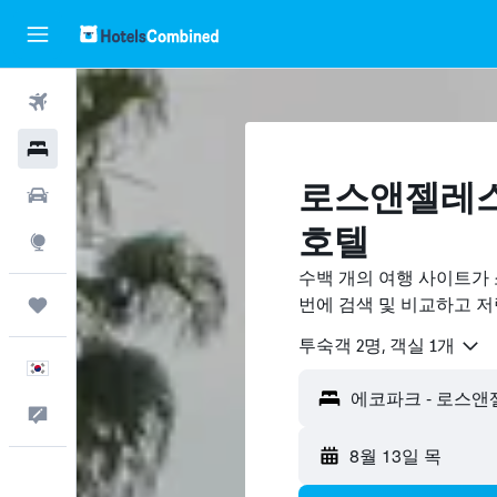
항공권
호텔
로스앤젤레스
렌터카
호텔
둘러보기
수백 개의 여행 사이트가
번에 검색 및 비교하고 
마이트립
​투숙객 2​명, ​객실 1개
한국어
피드백
8월 13일 목