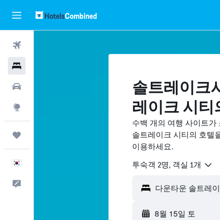
항공권
호텔
솔트레이크시
렌터카
레이크 시티
둘러보기
수백 개의 여행 사이트가
솔트레이크 시티의 호텔을
마이트립
이용하세요.
한국어
​투숙객 2​명, ​객실 1개
피드백
8월 15일 토