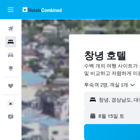
항공권
호텔
창녕 호텔
렌터카
수백 개의 여행 사이트가 
둘러보기
및 비교하고 저렴하게 이
​투숙객 2​명, ​객실 1개
마이트립
한국어
8월 15일 토
피드백