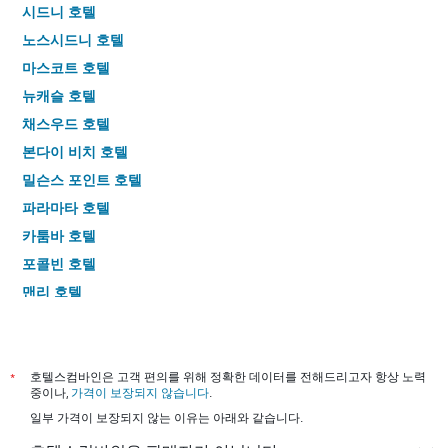
시드니 호텔
노스시드니 호텔
마스코트 호텔
뉴캐슬 호텔
채스우드 호텔
본다이 비치 호텔
밀슨스 포인트 호텔
파라마타 호텔
카툼바 호텔
포콜빈 호텔
맨리 호텔
울런공 호텔
매콰리 파크 호텔
바이런베이 호텔
*
호텔스컴바인은 고객 편의를 위해 정확한 데이터를 전해드리고자 항상 노력
중이나,
가격이 보장되지 않습니다
.
러시커터스 베이 호텔
일부 가격이 보장되지 않는 이유는 아래와 같습니다.
블랙타운 호텔