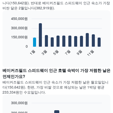
니다(150,642원). 반대로 베이커즈필드 스피드웨이 인근 숙소가 가장
비싼 달은 2월입니다(382,919원).
450,000원
Bar
Chart
300,000원
graphic.
chart
with
12
150,000원
bars.
0
다
1월
3월
5월
7월
9월
11월
음
End
of
차
interactive
트
chart
는
베이커즈필드 스피드웨이 인근 호텔 숙박이 가장 저렴한 날은
월
언제인가요?
별
베이커즈필드 스피드웨이 인근 숙소가 가장 저렴한 날은 월요일입니
객
다(150,642원). 한편, 가장 비쌀 것으로 예상되는 날은 1박당 평균
실
233,334원​인 수요일입니다.
평
균
300,000원
요
금
Bar
Chart
graphic.
을
200,000원
chart