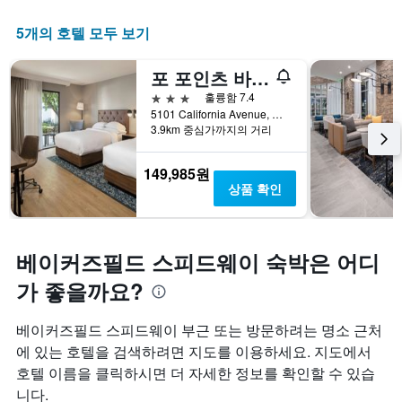
니
차
다.
5개의 호텔 모두 보기
트
차
에
트
는
포 포인츠 바이 쉐라톤 베이커즈필드
에
요
는
3성급
훌륭함 7.4
일
객
5101 California Avenue, 베이커즈필드, CA, 미국
을
실
3.9km 중심가까지의 거리
표
의
시
평
하
149,985원
균
는
상품 확인
요
1
금
개
을
의
표
X
베이커즈필드 스피드웨이 숙박은 어디
시
축
하
가 좋을까요?
이
는
있
1
습
베이커즈필드 스피드웨이 부근 또는 방문하려는 명소 근처
개
니
의
에 있는 호텔을 검색하려면 지도를 이용하세요. 지도에서
다.
Y
호텔 이름을 클릭하시면 더 자세한 정보를 확인할 수 있습
차
축
트
니다.
이