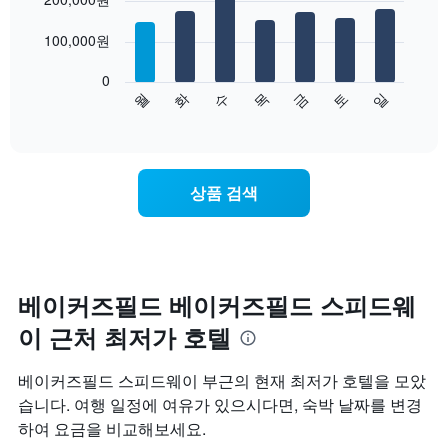
with
표
7
시
100,000원
bars.
합
니
0
다
다.
수
화
월
일
토
금
목
음
End
차
of
차
트
interactive
트
chart
에
는
는
요
월
상품 검색
일
을
별
표
객
시
실
하
평
는
균
베이커즈필드 베이커즈필드 스피드웨
1
요
개
이 근처 최저가 호텔
금
의
을
X
표
축
베이커즈필드 스피드웨이 부근의 현재 최저가 호텔을 모았
시
이
습니다. 여행 일정에 여유가 있으시다면, 숙박 날짜를 변경
합
있
하여 요금을 비교해보세요.
니
습
다.