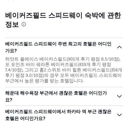
에
있
는
습
객
베이커즈필드 스피드웨이 숙박에 관한
니
실
다.
정보
의
평
균
요
베이커즈필드 스피드웨이 주변 최고의 호텔은 어디인
금
가요?
을
표
하얏트 플레이스 베이커스필드(901개 후기 평점 8.5/10점),
시
포 포인츠 바이 쉐라톤 베이커즈필드(619개 후기 평점
하
7.4/10점), 그리고 홈2 스위트 바이 힐튼 베이커스필드(356개
는
후기 평점 9.0/10점)의 경우 모두 베이커즈필드 스피드웨이
1
부근에서 높은 평가를 받는 호텔입니다.
개
의
해운대 해수욕장 부근에서 괜찮은 호텔은 어디인가
Y
축
요?
이
있
베이커즈필드 스피드웨이에서 하카타 역 부근 괜찮은
습
호텔은 어디인가요?
니
다.