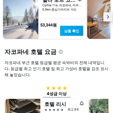
격
니
하
Cyrhla 11a, 자코파네, 마우폴스키에, 폴란드
을
다.
는
5.0km 중심가까지의 거리
표
차
1
시
트
개
하
에
의
53,344원
는
는
X
1
상품 확인
지
축
개
난
이
의
3
있
Y
일
습
축
자코파네 호텔 요금
간
니
이
찾
다.
있
아
차
자코파네 부근 호텔 등급별 평균 숙박비의 전체 내역입니
습
본
트
다. 등급별 최고 인기 호텔 및 최고 가성비 호텔을 강조 표시
니
이
에
다.
해 놓았습니다.
번
는
주
객
말
실
4성급
객
평
실
균
4성급 이상
의
요
호텔 리시
평
금
균
을
5성급
최고 8.6
요
표