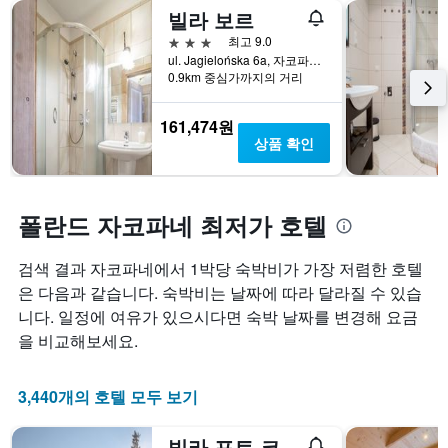
는
변
빌라 보르
니
성
하
다.
급
는
3성급
최고 9.0
차
별
지
ul. Jagielońska 6a, 자코파네, 마우폴스키에, 폴란드
트
로
보
0.9km 중심가까지의 거리
에
호
여
는
텔
줍
161,474원
지
카
니
상품 확인
난
테
다.
3
고
차
일
리
트
간
를
에
폴란드 자코파네 최저가 호텔
찾
표
는
아
시
투
본
검색 결과 자코파네에서 1박당 숙박비가 가장 저렴한 호텔
하
숙
오
는
일
은 다음과 같습니다. 숙박비는 날짜에 따라 달라질 수 있습
늘
1
며
니다. 일정에 여유가 있으시다면 숙박 날짜를 변경해 요금
밤
개
칠
을 비교해보세요.
객
의
전
실
X
인
의
축
지
3,440개의 호텔 모두 보기
평
이
를
균
있
표
가
습
시
빌라 포트 코파엔셈