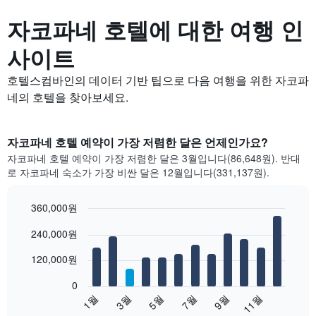
자코파네 호텔에 대한 여행 인
사이트
호텔스컴바인의 데이터 기반 팁으로 다음 여행을 위한 자코파
네의 호텔을 찾아보세요.
자코파네 호텔 예약이 가장 저렴한 달은 언제인가요?
자코파네 호텔 예약이 가장 저렴한 달은 3월입니다(86,648원). 반대
로 자코파네 숙소가 가장 비싼 달은 12월입니다(331,137원).
360,000원
Bar
Chart
240,000원
graphic.
chart
with
12
120,000원
bars.
0
다
1월
3월
5월
7월
9월
11월
음
End