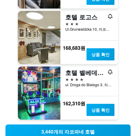
호텔 로고스
3성급
Ul.Grunwaldzka 10, 자코파네, 마우폴스키에, 폴란드
168,683원
상품 확인
호텔 벨베데레 리조트 & 스파
4성급
ul. Droga do Bialego 3, 자코파네, 마우폴스키에, 폴란드
162,310원
상품 확인
3,440개의 자코파네 호텔