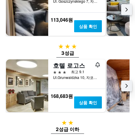
Ul. Goszczynskiego 7, 자코파네, 마우폴스키에, 폴란드
금
시
을
하
표
는
113,046원
시
1
상품 확인
하
개
는
의
1
Y
개
축
3성급
의
이
3성급
Y
있
축
습
호텔 로고스
이
니
3성급
최고 9.1
있
다.
Ul.Grunwaldzka 10, 자코파네, 마우폴스키에, 폴란드
습
니
다.
168,683원
상품 확인
2성급
2성급 이하