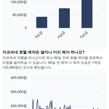
객
160,000원
금
with
의
실
3
을
X
의
bars.
표
축
평
80,000원
시
이
균
다
하
있
가
음
는
습
0
격
차
1
니
3성급
4성급
5성급
을
트
개
다.
성
End
는
의
차
of
급
지
Y
interactive
트
별
난
chart
축
에
로
자코파네​ 호텔 예약은 얼마나 미리 해야 하나요?
3
이
는
집
일
있
자코파네 여행을 떠나신다면 최소 86일 전에 호텔 예약을 완료해서
객
계
간
습
비용을 절약하실 수 있습니다. 86일 전 예약 시 최저 요금은 1박당
실
하
찾
니
123,989원인 것으로 확인됩니다.
의
여
아
다.
평
표
본
균
400,000원
시
이
요
Line
합
Chart
번
금
graphic.
chart
니
주
with
을
300,000원
다.
말
90
표
차
객
data
시
트
points.
실
하
200,000원
에
의