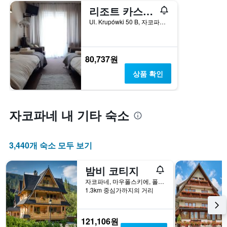
리조트 카스프로비 비에르흐
Ul. Krupówki 50 B, 자코파네, 마우폴스키에, 폴란드
80,737원
상품 확인
자코파네 내 기타 숙소
3,440개 숙소 모두 보기
밤비 코티지
자코파네, 마우폴스키에, 폴란드
1.3km 중심가까지의 거리
121,106원