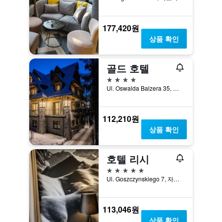
177,420원
상품 확인
골드 호텔
4성급
Ul. Oswalda Balzera 35, 자코파네, 마우폴스키에, 폴란드
112,210원
상품 확인
호텔 리시
5성급
Ul. Goszczynskiego 7, 자코파네, 마우폴스키에, 폴란드
113,046원
상품 확인