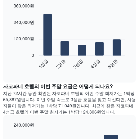
실
360,000원
시
평
하
Bar
균
Chart
는
graphic.
chart
요
240,000원
with
1
금
5
개
을
bars.
의
표
120,000원
X
시
다
축
합
음
이
니
0
차
있
다.
3성급
4성급
5성급
1성급
2성급
트
습
차
End
는
니
of
트
지
interactive
다.
에
난
chart
차
는
자코파네 호텔의 이번 주말 요금은 어떻게 되나요?
3
트
요
일
지난 72시간 동안 확인된 자코파네 호텔의 이번 주말 최저가는 1박당
에
일
간
65,887원입니다. 이번 주말 숙소로 3성급 호텔을 찾고 계신다면, 사용
는
을
찾
자들이 찾은 최저가는 1박당 71,049원입니다. 최근에 찾은 자코파네
객
표
아
4성급 호텔의 이번 주말 최저가는 1박당 124,306원입니다.
실
시
본
의
하
오
평
240,000원
는
늘
균
1
Bar
Chart
밤
요
graphic.
chart
개