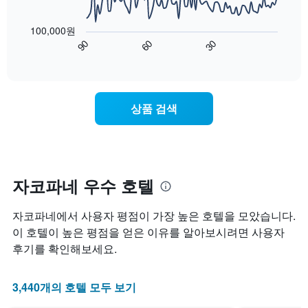
는
는
평
다
1
성
균
음
개
100,000원
급
가
차
의
90
60
30
별
격
트
End
Y
로
of
을
는
축
interactive
호
다
숙
chart
이
텔
음
박
있
카
기
일
습
상품 검색
테
준
에
니
고
으
가
다.
리
로
까
를
집
워
표
계
질
시
하
수
자코파네 우수 호텔
하
여
록
는
표
객
자코파네에서 사용자 평점이 가장 높은 호텔을 모았습니다.
1
시
실
개
합
요
이 호텔이 높은 평점을 얻은 이유를 알아보시려면 사용자
의
니
금
후기를 확인해보세요.
X
다.
이
축
차
어
이
트
떻
3,440개의 호텔 모두 보기
있
에
게
습