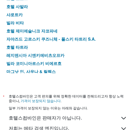
호텔 사발라
샤로트카
빌라 비타
호텔 제미에슬니크 자코파네
자야즈드 고르스키 쿠즈니체 - 폴스키 타트리 S.A.
호텔 타트라
레지덴시아 시엔키에비츠오프카
빌라 코미니아르스키 비에르흐
마그낫 인, 사우나 & 릴렉스
호텔 노샬 자코파네
벨라몬테 아파트호텔
스므레코와 폴라나 리조트 & 스파
*
호텔스컴바인은 고객 편의를 위해 정확한 데이터를 전해드리고자 항상 노력
중이나,
가격이 보장되지 않습니다
.
호텔 무로바니차
일부 가격이 보장되지 않는 이유는 아래와 같습니다.
오시로덱 우스욱 호텔라르스코-가스트로노미츠니흐 피안
호텔스컴바인은 판매자가 아닙니다.
콤플렉스 안탈로프카 테르미 & 메드 – 폴스키 타트리 S.A.
저희는 메타 검색 엔진입니다.