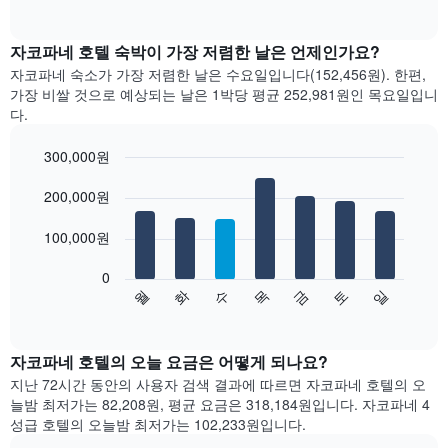
of
차
interactive
트
chart
는
자코파네 호텔 숙박이 가장 저렴한 날은 언제인가요?
월
자코파네 숙소가 가장 저렴한 날은 수요일입니다(152,456원). 한편,
별
가장 비쌀 것으로 예상되는 날은 1박당 평균 252,981원​인 목요일입니
객
다.
실
평
300,000원
균
Bar
요
Chart
graphic.
200,000원
chart
금
with
을
7
100,000원
표
bars.
시
합
0
다
수
화
월
일
토
금
목
니
음
End
다.
of
차
interactive
차
트
chart
트
는
자코파네 호텔의 오늘 요금은 어떻게 되나요?
에
요
지난 72시간 동안의 사용자 검색 결과에 따르면 자코파네 호텔의 오
는
일
늘밤 최저가는 82,208원, 평균 요금은 318,184원입니다. 자코파네 4
월
별
성급 호텔의 오늘밤 최저가는 102,233원입니다.
을
객
표