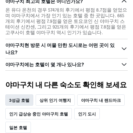
야마구치 최고의 호텔은 어디인가요?
주
객
말
실
온 유다 온천의 경우 574개의 후기에서 평점 8.7점을 얻었으
객
평
며 야마구치에서 가장 인기 있는 호텔 중 한 곳입니다. 665
실
균
개의 후기에서 평점 7.9점을 얻은 토요코인 신 야마구치 스
의
요
테이션 신칸센, 그리고 921개의 후기에서 평점 7.8점을 얻은
평
금
고쿠사이 호텔 야마구치 역시 인기가 있습니다.
균
을
요
표
야마구치현 방문 시 머물 만한 도시로는 어떤 곳이 있
금
시
을
하
나요?
표
는
시
1
야마구치에는 호텔이 몇 개나 있나요?
하
개
는
의
1
Y
야마구치 내 다른 숙소도 확인해 보세요
개
축
의
이
Y
있
3성급 호텔
상위 인기 여행지
야마구치 내 랜드마크
축
습
이
니
인기 급상승 중인 야마구치 호텔
인기 도시
있
다.
습
니
일본 호텔
다.