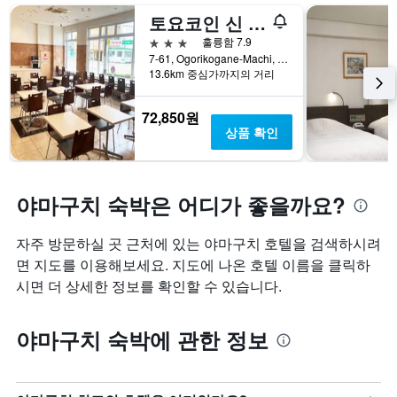
밤
개
칠
토요코인 신 야마구치 스테이션 신칸센
객
의
전
3성급
훌륭함 7.9
실
X
인
7-61, Ogorikogane-Machi, 야마구치, 일본
의
축
지
13.6km 중심가까지의 거리
평
이
를
균
있
표
가
습
시
72,850원
격
니
하
상품 확인
을
다.
는
표
차
1
시
트
개
하
야마구치 숙박은 어디가 좋을까요?
에
의
는
는
X
1
지
축
자주 방문하실 곳 근처에 있는 야마구치 호텔을 검색하시려
개
난
이
의
면 지도를 이용해보세요. 지도에 나온 호텔 이름을 클릭하
3
있
Y
일
습
시면 더 상세한 정보를 확인할 수 있습니다.
축
간
니
이
찾
다.
있
야마구치 숙박에 관한 정보
아
차
습
본
트
니
이
에
다.
번
는