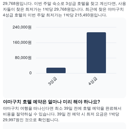
일
간
29,768원입니다. 이번 주말 숙소로 3성급 호텔을 찾고 계신다면, 사용
는
을
찾
자들이 찾은 최저가는 1박당 29,768원입니다. 최근에 찾은 야마구치
객
표
아
4성급 호텔의 이번 주말 최저가는 1박당 215,493원입니다.
실
시
본
의
하
오
평
240,000원
는
늘
균
1
Bar
Chart
밤
요
graphic.
chart
개
객
160,000원
금
with
의
실
2
을
X
의
bars.
표
축
평
80,000원
시
이
균
다
하
있
가
음
는
습
0
격
차
1
니
3성급
4성급
을
트
개
다.
성
End
는
의
차
of
급
지
Y
interactive
트
별
난
chart
축
에
로
야마구치​ 호텔 예약은 얼마나 미리 해야 하나요?
3
이
는
집
일
있
야마구치 여행을 떠나신다면 최소 39일 전에 호텔 예약을 완료해서
객
계
간
습
비용을 절약하실 수 있습니다. 39일 전 예약 시 최저 요금은 1박당
실
하
찾
니
29,997원인 것으로 확인됩니다.
의
여
아
다.
평
표
본