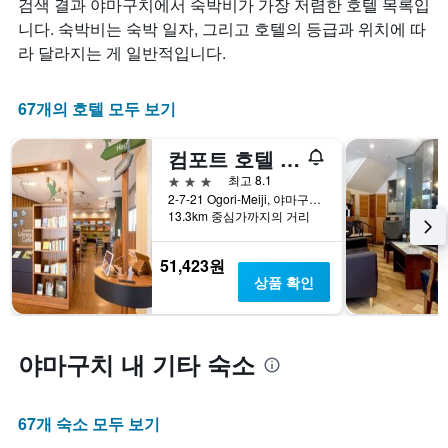
검색 결과 야마구치에서 숙박비가 가장 저렴한 호텔 목록입
1
시
실
개
합
요
니다. 숙박비는 숙박 일자, 그리고 호텔의 등급과 위치에 따
의
니
금
라 달라지는 게 일반적입니다.
X
다.
이
축
차
어
이
트
떻
67개의 호텔 모두 보기
있
에
게
습
는
변
컴포트 호텔 신 야마구치
니
성
하
다.
급
는
3성급
최고 8.1
차
별
지
2-7-21 Ogori-Meiji, 야마구치, 일본
트
로
보
13.3km 중심가까지의 거리
에
호
여
는
텔
줍
51,423원
지
카
니
상품 확인
난
테
다.
3
고
차
일
리
트
간
를
에
야마구치 내 기타 숙소
찾
표
는
아
시
투
본
하
숙
오
67개 숙소 모두 보기
는
일
늘
1
며