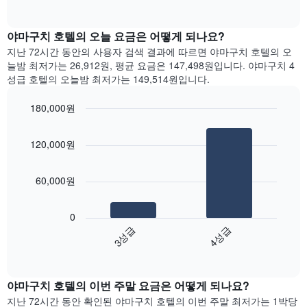
다.
of
차
interactive
차
트
chart
트
는
야마구치 호텔의 오늘 요금은 어떻게 되나요?
에
요
지난 72시간 동안의 사용자 검색 결과에 따르면 야마구치 호텔의 오
는
일
늘밤 최저가는 26,912원, 평균 요금은 147,498원입니다. 야마구치 4
월
별
성급 호텔의 오늘밤 최저가는 149,514원입니다.
을
객
표
실
180,000원
시
평
하
Bar
균
Chart
는
graphic.
chart
요
120,000원
with
1
금
2
개
을
bars.
의
표
60,000원
X
시
다
축
합
음
이
니
0
차
있
다.
3성급
4성급
트
습
차
End
는
니
of
트
지
interactive
다.
에
난
chart
차
는
야마구치 호텔의 이번 주말 요금은 어떻게 되나요?
3
트
요
일
지난 72시간 동안 확인된 야마구치 호텔의 이번 주말 최저가는 1박당
에