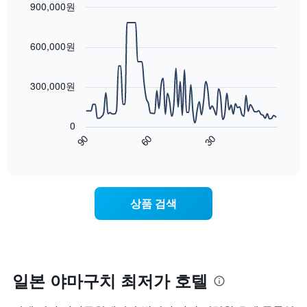
균
900,000원
시
이
요
Line
합
Chart
번
금
graphic.
chart
니
주
with
을
600,000원
다.
말
90
표
차
객
data
시
트
points.
실
하
300,000원
에
의
는
는
평
다
1
성
균
음
개
0
급
가
차
의
90
60
30
별
격
트
End
Y
로
of
을
는
축
interactive
호
다
숙
chart
이
텔
음
박
있
카
기
일
습
상품 검색
테
준
에
니
고
으
가
다.
리
로
까
를
집
워
표
계
질
시
하
수
일본 야마구치 최저가 호텔
하
여
록
는
표
객