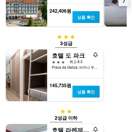
242,406원
상품 확인
3성급
3성급
호텔 도 파크
3성급
최고 8.3
Praca da Galiza, 비아나 두 카스텔루, 비아나두카스텔루, 포르투갈
145,735원
상품 확인
2성급
2성급 이하
호텔 라렌제이라