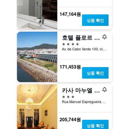
147,164원
상품 확인
호텔 플로르 드 살 바이 디 에디토리
4성급
Av. de Cabo Verde 100, 비아나 두 카스텔루, 비아나두카스텔루, 포르투갈
171,453원
상품 확인
카사 마누엘 에스프레게이라 이 올리베이라
3성급
Rua Manuel Espregueira 190, 비아나 두 카스텔루, 비아나두카스텔루, 포르투갈
205,744원
상품 확인