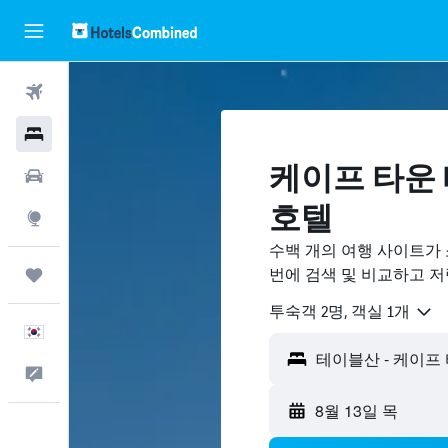
항공권
호텔
케이프 타운 
렌터카
호텔
둘러보기
수백 개의 여행 사이트가
번에 검색 및 비교하고 
마이트립
​투숙객 2​명, ​객실 1개
한국어
피드백
8월 13일 목