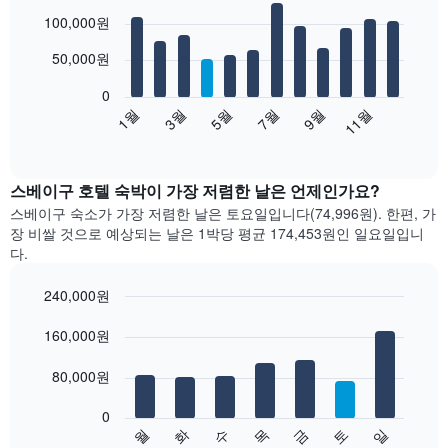
Bar
Chart
100,000원
graphic.
chart
with
12
50,000원
bars.
0
다
1월
3월
5월
7월
9월
11월
음
End
of
차
interactive
트
chart
는
스베이구 호텔 숙박이 가장 저렴한 날은 언제인가요?
월
스베이구 숙소가 가장 저렴한 날은 토요일입니다(74,996원). 한편, 가
별
장 비쌀 것으로 예상되는 날은 1박당 평균 174,453원​인 일요일입니
객
다.
실
평
240,000원
균
Bar
요
Chart
graphic.
160,000원
chart
금
with
을
7
80,000원
표
bars.
시
합
0
다
수
화
월
일
토
금
목
니
음
End