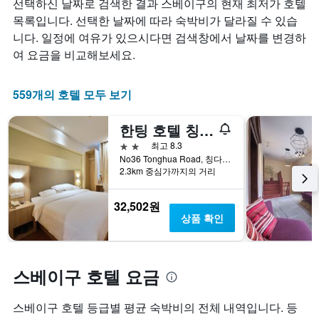
선택하신 날짜로 검색한 결과 스베이구의 현재 최저가 호텔
1
시
실
개
합
요
목록입니다. 선택한 날짜에 따라 숙박비가 달라질 수 있습
의
니
금
니다. 일정에 여유가 있으시다면 검색창에서 날짜를 변경하
X
다.
이
여 요금을 비교해보세요.
축
차
어
이
트
떻
있
에
게
559개의 호텔 모두 보기
습
는
변
니
성
하
다.
한팅 호텔 칭다오 타이동 페데스트리안 스트리트
급
는
차
별
지
2성급
최고 8.3
트
로
보
No36 Tonghua Road, 칭다오, 중국
에
호
여
2.3km 중심가까지의 거리
는
텔
줍
지
카
니
32,502원
난
테
다.
상품 확인
3
고
차
일
리
트
간
를
에
찾
표
는
스베이구 호텔 요금
아
시
투
본
하
숙
오
는
일
스베이구 호텔 등급별 평균 숙박비의 전체 내역입니다. 등
늘
1
며