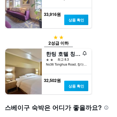
주
객
말
실
객
평
33,916원
실
균
상품 확인
의
요
평
금
균
을
요
표
2성급
금
시
2성급 이하
을
하
표
는
한팅 호텔 칭다오 타이동 페데스트리안 스트리트
시
1
2성급
최고 8.3
하
개
No36 Tonghua Road, 칭다오, 중국
는
의
1
Y
개
축
32,502원
의
이
Y
있
상품 확인
축
습
이
니
있
다.
습
스베이구 숙박은 어디가 좋을까요?
니
다.