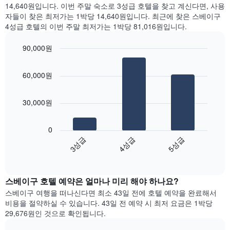
일
간
14,640원입니다. 이번 주말 숙소로 3성급 호텔을 찾고 계신다면, 사용
는
을
찾
자들이 찾은 최저가는 1박당 14,640원입니다. 최근에 찾은 스베이구
객
표
아
4성급 호텔의 이번 주말 최저가는 1박당 81,016원입니다.
실
시
본
의
하
오
평
90,000원
는
늘
균
1
Bar
Chart
밤
요
graphic.
chart
개
객
60,000원
금
with
의
실
3
을
X
의
bars.
표
축
평
30,000원
시
이
균
다
하
있
가
음
는
습
0
격
차
1
니
4성급
3성급
5성급
을
트
개
다.
성
End
는
의
차
of
급
지
Y
interactive
트
별
난
chart
축
에
로
스베이구​ 호텔 예약은 얼마나 미리 해야 하나요?
3
이
는
집
일
있
스베이구 여행을 떠나신다면 최소 43일 전에 호텔 예약을 완료해서
객
계
간
습
비용을 절약하실 수 있습니다. 43일 전 예약 시 최저 요금은 1박당
실
하
찾
니
29,676원인 것으로 확인됩니다.
의
여
아
다.
평
표
본