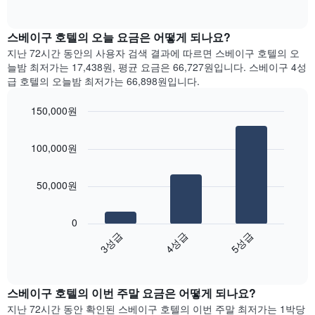
다.
of
차
interactive
차
트
chart
트
는
스베이구 호텔의 오늘 요금은 어떻게 되나요?
에
요
지난 72시간 동안의 사용자 검색 결과에 따르면 스베이구 호텔의 오
는
일
늘밤 최저가는 17,438원, 평균 요금은 66,727원입니다. 스베이구 4성
월
별
급 호텔의 오늘밤 최저가는 66,898원입니다.
을
객
표
실
150,000원
시
평
하
Bar
균
Chart
는
graphic.
chart
요
100,000원
with
1
금
3
개
을
bars.
의
표
50,000원
X
시
다
축
합
음
이
니
0
차
있
다.
3성급
4성급
5성급
트
습
차
End
는
니
of
트
지
interactive
다.
에
난
chart
차
는
스베이구 호텔의 이번 주말 요금은 어떻게 되나요?
3
트
요
일
지난 72시간 동안 확인된 스베이구 호텔의 이번 주말 최저가는 1박당
에