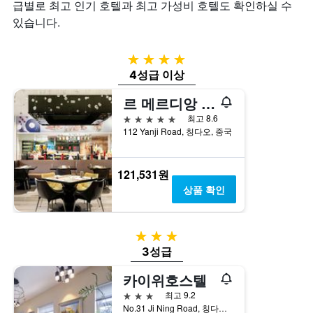
급별로 최고 인기 호텔과 최고 가성비 호텔도 확인하실 수
밤
개
칠
있습니다.
객
의
전
실
X
인
의
축
지
4성급
평
이
를
균
4성급 이상
있
표
가
습
시
르 메르디앙 칭다오
격
니
하
을
다.
는
5성급
최고 8.6
표
차
1
112 Yanji Road, 칭다오, 중국
시
트
개
하
에
의
는
는
X
121,531원
1
지
축
상품 확인
개
난
이
의
3
있
Y
일
습
축
3성급
간
니
이
찾
다.
3성급
있
아
차
습
본
트
카이위호스텔
니
이
에
3성급
최고 9.2
다.
번
는
No.31 Ji Ning Road, 칭다오, 중국