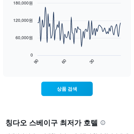
균
180,000원
시
이
요
Line
합
Chart
번
금
graphic.
chart
니
주
with
을
120,000원
다.
말
90
표
차
객
data
시
트
points.
실
하
60,000원
에
의
는
는
평
다
1
성
균
음
개
0
급
가
차
의
90
60
30
별
격
트
End
Y
로
of
을
는
축
interactive
호
다
숙
chart
이
텔
음
박
있
카
기
일
습
상품 검색
테
준
에
니
고
으
가
다.
리
로
까
를
집
워
표
계
질
시
하
수
칭다오 스베이구 최저가 호텔
하
여
록
는
표
객