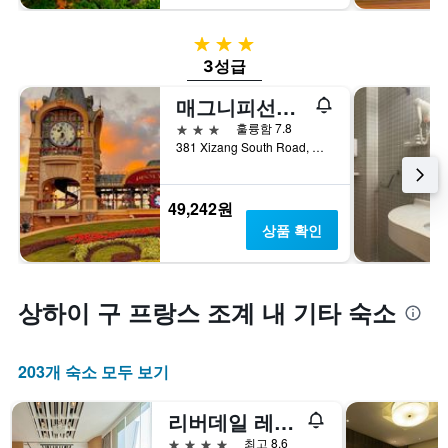
3성급
3성급
매그니피선트 인터내셔널 호텔
3성급
훌륭함 7.8
381 Xizang South Road, 상하이, 중국
49,242원
상품 확인
상하이 구 프랑스 조계 내 기타 숙소
203개 숙소 모두 보기
리버데일 레지던스 신톈디 상하이
4성급
최고 8.6