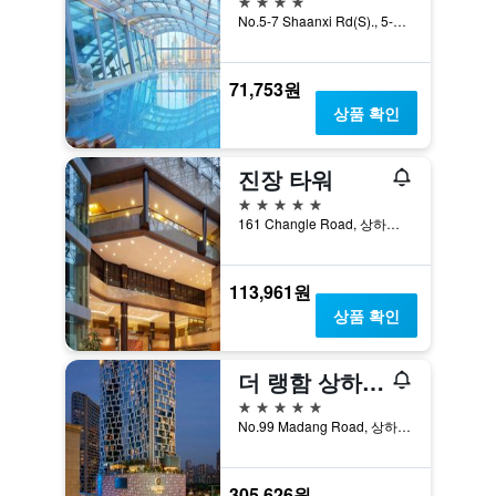
No.5-7 Shaanxi Rd(S)., 5-7, 상하이, 중국
71,753원
상품 확인
진장 타워
5성급
161 Changle Road, 상하이, 중국
113,961원
상품 확인
더 랭함 상하이 신톈디
5성급
No.99 Madang Road, 상하이, 중국
305,626원