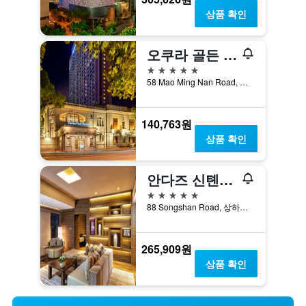
상품 확인
오쿠라 골든 호텔 상하이
5성급
58 Mao Ming Nan Road, 상하이, 중국
140,763원
상품 확인
안다즈 신톈디, 상하이, 바이 하얏트
5성급
88 Songshan Road, 상하이, 중국
265,909원
상품 확인