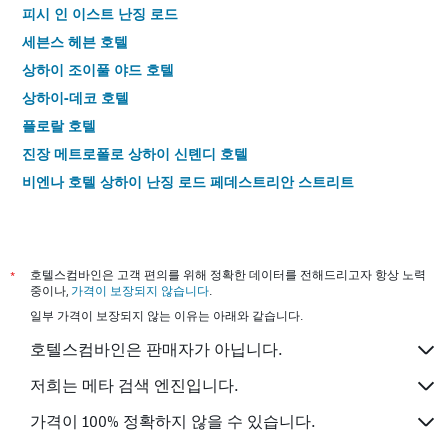
피시 인 이스트 난징 로드
세븐스 헤븐 호텔
상하이 조이풀 야드 호텔
상하이-데코 호텔
플로랄 호텔
진장 메트로폴로 상하이 신톈디 호텔
비엔나 호텔 상하이 난징 로드 페데스트리안 스트리트
진지앙 퍼시픽 호텔
홈 인 플러스 상하이 더 번드 진링 이스트 로드
상하이 피시 인 번드
*
호텔스컴바인은 고객 편의를 위해 정확한 데이터를 전해드리고자 항상 노력
조이풀스타 호텔 푸동 공항
중이나,
가격이 보장되지 않습니다
.
일부 가격이 보장되지 않는 이유는 아래와 같습니다.
상하이 유항 호텔
JI 호텔 상하이 더 번드 톈퉁 로드
호텔스컴바인은 판매자가 아닙니다.
호텔 상하이 화이 하이
저희는 메타 검색 엔진입니다.
캄파닐 상하이 내추럴 히스토리 뮤지엄 호텔
가격이 100% 정확하지 않을 수 있습니다.
홈 인 플러스 상하이 신톈디 루자방 로드 메트로 스테이션