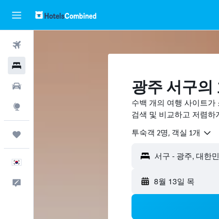
항공권
호텔
광주 서구의
렌터카
수백 개의 여행 사이트가
둘러보기
검색 및 비교하고 저렴하
​투숙객 2​명, ​객실 1개
마이트립
서구 - 광주, 대한
한국어
8월 13일 목
피드백