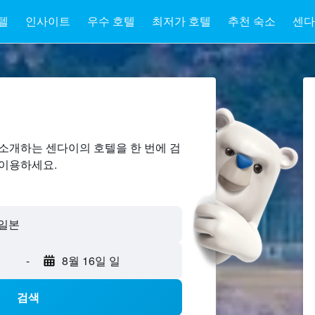
텔
인사이트
우수 호텔
최저가 호텔
추천 숙소
센다
소개하는 센다이​의 호텔을 한 번에 검
 이용하세요.
 일본
-
8월 16일 일
검색