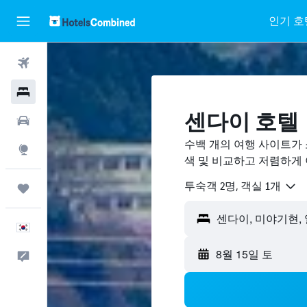
인기 호
항공권
호텔
센다이 호텔
렌터카
수백 개의 여행 사이트가 
둘러보기
색 및 비교하고 저렴하게
​투숙객 2​명, ​객실 1개
마이트립
센다이, 미야기현,
한국어
8월 15일 토
피드백