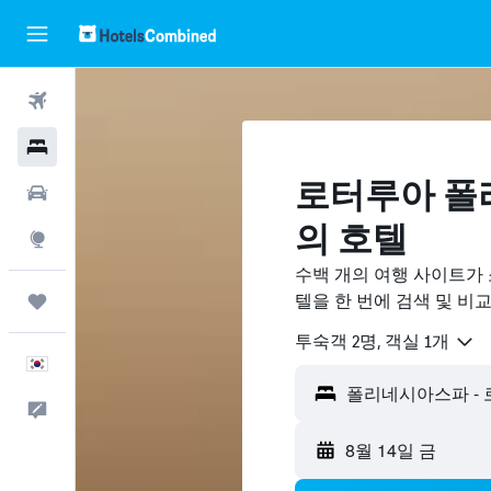
항공권
호텔
로터루아 폴
렌터카
의 호텔
둘러보기
수백 개의 여행 사이트가
텔을 한 번에 검색 및 비
마이트립
​투숙객 2​명, ​객실 1개
한국어
피드백
8월 14일 금