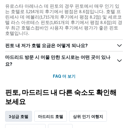
말
실
유로스타 아레나스 데 핀토의 경우 핀토에서 매우 인기 있
객
평
는 호텔로 3,214개의 후기에서 평점은 8.6점입니다. 호텔 프
실
균
린세사 데 에볼리(1,715개의 후기에서 평점 8.2점) 및 세르코
의
요
텔 라스 아르테스 핀토(1,851개의 후기에서 평점 8.6점)의 경
평
금
우 최근 호텔스컴바인 사용자 후기에서 평가가 좋은 핀토
균
을
호텔입니다.
요
표
금
시
핀토 내 저가 호텔 요금은 어떻게 되나요?
을
하
표
는
마드리드 방문 시 머물 만한 도시로는 어떤 곳이 있나
시
1
하
개
요?
는
의
1
Y
FAQ 더 보기
개
축
의
이
Y
있
핀토, 마드리드 내 다른 숙소도 확인해
축
습
보세요
이
니
있
다.
습
3성급 호텔
마드리드 호텔
상위 인기 여행지
니
다.