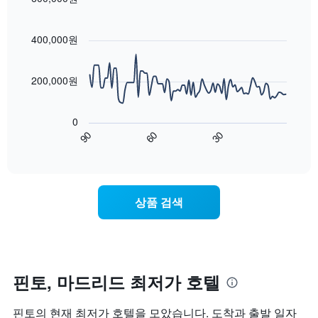
시
이
요
Line
합
Chart
번
금
graphic.
chart
니
주
with
을
400,000원
다.
말
90
표
차
객
data
시
트
points.
실
하
200,000원
에
의
는
는
평
다
1
성
균
음
개
0
급
가
차
의
90
60
30
별
격
트
End
Y
로
of
을
는
축
interactive
호
다
숙
chart
이
텔
음
박
있
카
기
일
습
상품 검색
테
준
에
니
고
으
가
다.
리
로
까
를
집
워
표
계
질
시
하
수
핀토, 마드리드 최저가 호텔
하
여
록
는
표
객
핀토의 현재 최저가 호텔을 모았습니다. 도착과 출발 일자
1
시
실