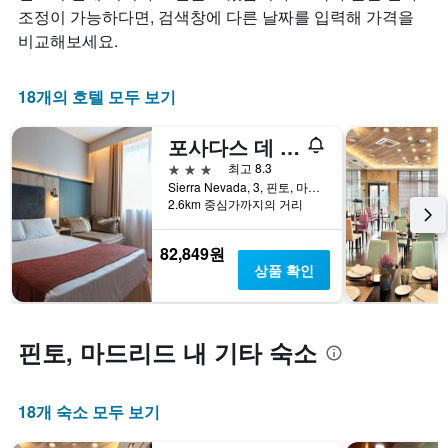
개
합
요
조정이 가능하다면, 검색창에 다른 날짜를 입력해 가격을
의
니
금
비교해보세요.
X
다.
이
축
차
어
이
트
떻
18개의 호텔 모두 보기
있
에
게
습
는
변
포사다스 데 에스파냐 핀토
니
성
하
다.
급
는
3성급
최고 8.3
차
별
지
Sierra Nevada, 3, 핀토, 마드리드주(州), 스페인
트
로
보
2.6km 중심가까지의 거리
에
호
여
는
텔
줍
82,849원
지
카
니
상품 확인
난
테
다.
3
고
차
일
리
트
간
를
에
핀토, 마드리드 내 기타 숙소
찾
표
는
아
시
투
본
하
숙
오
18개 숙소 모두 보기
는
일
늘
1
며
밤