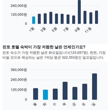
Bar
Chart
240,000원
graphic.
chart
with
12
120,000원
bars.
0
다
1월
3월
5월
7월
9월
11월
음
End
of
차
interactive
트
chart
는
핀토 호텔 숙박이 가장 저렴한 날은 언제인가요?
월
핀토 숙소가 가장 저렴한 날은 화요일입니다(123,697원). 한편, 가장
별
비쌀 것으로 예상되는 날은 1박당 평균 322,353원​인 일요일입니다.
객
실
평
360,000원
균
Bar
Chart
요
graphic.
240,000원
chart
with
금
7
을
120,000원
bars.
표
시
0
다
합
수
화
월
일
토
금
목
음
End
니
of
차