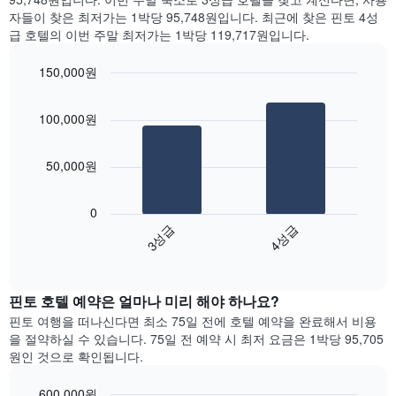
을
는
찾
자들이 찾은 최저가는 1박당 95,748원입니다. 최근에 찾은 핀토 4성
표
객
아
급 호텔의 이번 주말 최저가는 1박당 119,717원입니다.
시
실
본
하
의
오
150,000원
는
평
늘
1
Bar
Chart
균
밤
graphic.
chart
개
요
객
100,000원
with
의
금
실
2
X
을
의
bars.
축
표
평
50,000원
이
시
균
다
있
하
가
음
습
0
는
격
차
니
3성급
4성급
1
을
트
다.
개
성
End
는
차
of
의
급
지
interactive
트
Y
별
난
chart
에
축
로
핀토​ 호텔 예약은 얼마나 미리 해야 하나요?
3
는
이
집
일
핀토 여행을 떠나신다면 최소 75일 전에 호텔 예약을 완료해서 비용
객
있
계
간
을 절약하실 수 있습니다. 75일 전 예약 시 최저 요금은 1박당 95,705
실
습
하
찾
원인 것으로 확인됩니다.
의
니
여
아
평
다.
표
본
균
600,000원