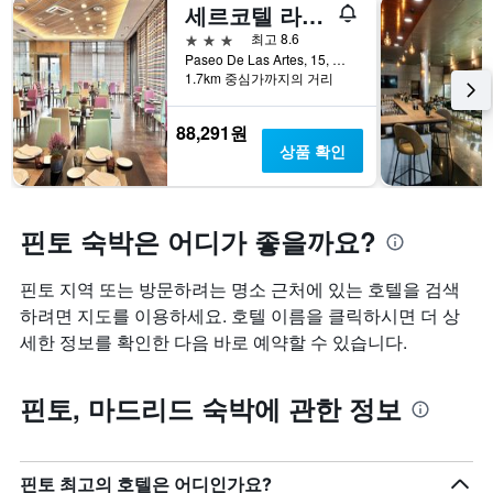
개
칠
세르코텔 라스 아르테스 핀토
객
의
전
3성급
최고 8.6
실
X
인
Paseo De Las Artes, 15, 핀토, 마드리드주(州), 스페인
의
축
지
1.7km 중심가까지의 거리
평
이
를
균
있
표
가
습
시
88,291원
격
니
하
상품 확인
을
다.
는
표
차
1
시
트
개
하
핀토 숙박은 어디가 좋을까요?
에
의
는
는
X
1
지
축
핀토 지역 또는 방문하려는 명소 근처에 있는 호텔을 검색
개
난
이
의
하려면 지도를 이용하세요. 호텔 이름을 클릭하시면 더 상
3
있
Y
일
습
세한 정보를 확인한 다음 바로 예약할 수 있습니다.
축
간
니
이
찾
다.
있
핀토, 마드리드 숙박에 관한 정보
아
차
습
본
트
니
이
에
다.
번
는
핀토 최고의 호텔은 어디인가요?
주
객