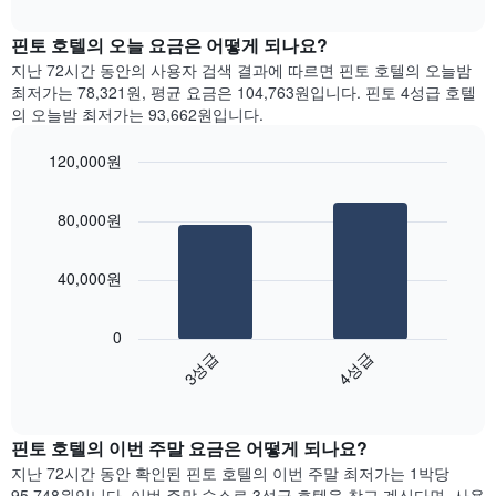
다.
interactive
트
chart
차
는
핀토 호텔의 오늘 요금은 어떻게 되나요?
트
요
에
지난 72시간 동안의 사용자 검색 결과에 따르면 핀토 호텔의 오늘밤
일
는
최저가는 78,321원, 평균 요금은 104,763원입니다. 핀토 4성급 호텔
별
월
의 오늘밤 최저가는 93,662원입니다.
객
을
실
표
120,000원
평
시
Bar
균
Chart
하
graphic.
chart
요
는
80,000원
with
금
1
2
을
bars.
개
표
40,000원
의
시
X
다
합
축
음
니
0
이
차
다.
3성급
4성급
있
트
차
End
습
는
of
트
니
지
interactive
에
다.
난
chart
는
핀토 호텔의 이번 주말 요금은 어떻게 되나요?
차
3
요
트
일
지난 72시간 동안 확인된 핀토 호텔의 이번 주말 최저가는 1박당
일
에
간
95,748원입니다. 이번 주말 숙소로 3성급 호텔을 찾고 계신다면, 사용