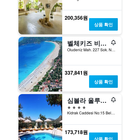
200,356원
상품 확인
벨체키즈 비치 클럽 -
Oludeniz Mah. 227 Sok. No:2A, 욀뤼데니즈, 튀르키예
337,841원
상품 확인
심볼라 울루데니즈 비치 호텔
4성급
Kidrak Caddesi No:15 Belcekiz Mevkii Oludeniz Fethiye Mugla, 욀뤼데니즈, 튀르키예
173,718원
상품 확인