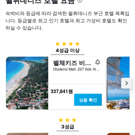
욀뤼데니즈 호텔 요금
숙박비와 등급에 따라 검색한 욀뤼데니즈 부근 호텔 목록입
니다. 등급별로 최고 인기 호텔과 최고 가성비 호텔도 확인
하실 수 있습니다.
4성급
4성급 이상
벨체키즈 비치 클럽 -
Oludeniz Mah. 227 Sok. No:2A, 욀뤼데니즈, 튀르키예
337,841원
상품 확인
3성급
3성급