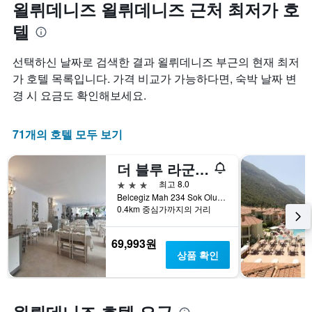
욀뤼데니즈 욀뤼데니즈 근처 최저가 호
텔
선택하신 날짜로 검색한 결과 욀뤼데니즈 부근의 현재 최저
가 호텔 목록입니다. 가격 비교가 가능하다면, 숙박 날짜 변
경 시 요금도 확인해보세요.
71개의 호텔 모두 보기
더 블루 라군 디럭스 호텔
3성급
최고 8.0
Belcegiz Mah 234 Sok Oludeniz, 욀뤼데니즈, 튀르키예
0.4km 중심가까지의 거리
69,993원
상품 확인