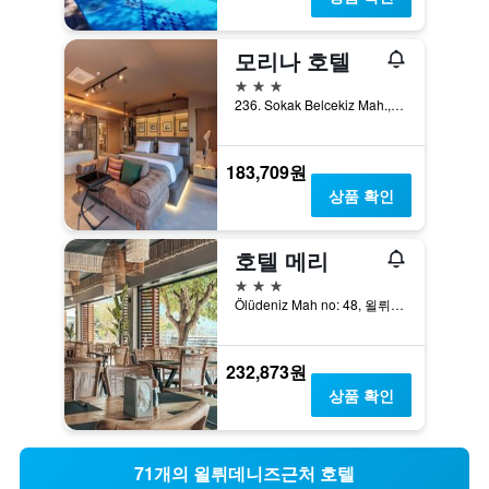
모리나 호텔
3성급
236. Sokak Belcekiz Mah., 욀뤼데니즈, 튀르키예
183,709원
상품 확인
호텔 메리
3성급
Ölüdeniz Mah no: 48, 욀뤼데니즈, 튀르키예
232,873원
상품 확인
71개의 욀뤼데니즈근처 호텔