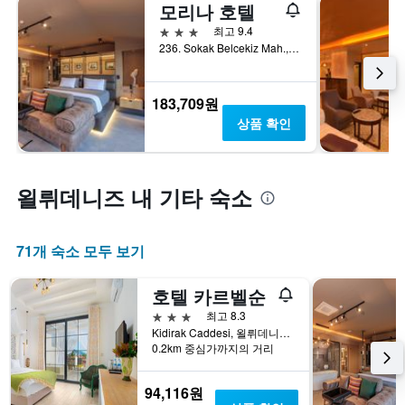
모리나 호텔
3성급
최고 9.4
236. Sokak Belcekiz Mah., 욀뤼데니즈, 튀르키예
183,709원
상품 확인
욀뤼데니즈 내 기타 숙소
71개 숙소 모두 보기
호텔 카르벨순
3성급
최고 8.3
Kidirak Caddesi, 욀뤼데니즈, 튀르키예
0.2km 중심가까지의 거리
94,116원