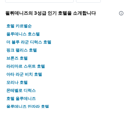
욀뤼데니즈​의 3​성급 인기 호텔을 소개합니다
호텔 카르벨순
올루데니스 호스텔
더 블루 라군 디럭스 호텔
핑크 팰리스 호텔
브론즈 호텔
라리마르 스위트 호텔
아타 라군 비치 호텔
모리나 호텔
몬테벨로 디럭스
호텔 올루데니즈
올루데니즈 만자라 호텔
제이드 레지던스
슈가 비치 클럽