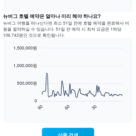
다.
of
차
interactive
차
트
chart
트
는
뉴버그​ 호텔 예약은 얼마나 미리 해야 하나요?
에
요
뉴버그 여행을 떠나신다면 최소 51일 전에 호텔 예약을 완료해서 비
는
일
용을 절약하실 수 있습니다. 51일 전 예약 시 최저 요금은 1박당
월
별
106,743원인 것으로 확인됩니다.
을
객
표
실
1,500,000원
시
평
하
Line
균
Chart
는
graphic.
chart
요
with
1
1,000,000원
금
90
개
을
data
의
표
points.
X
500,000원
시
축
합
다
이
니
음
있
0
다.
차
습
90
60
30
차
트
End
니
of
트
는
interactive
다.
에
숙
chart
차
는
박
트
요
일
에
상품 검색