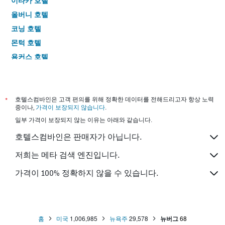
이타카 호텔
올버니 호텔
코닝 호텔
몬턱 호텔
용커스 호텔
새로토가스프링스 호텔
빙엄턴 호텔
시러큐스 호텔
*
호텔스컴바인은 고객 편의를 위해 정확한 데이터를 전해드리고자 항상 노력
중이나,
가격이 보장되지 않습니다
.
애머스트 호텔
일부 가격이 보장되지 않는 이유는 아래와 같습니다.
리버헤드 호텔
호텔스컴바인은 판매자가 아닙니다.
코틀랜드 호텔
태리타운 호텔
저희는 메타 검색 엔진입니다.
포킵시 호텔
가격이 100% 정확하지 않을 수 있습니다.
브롱크스 호텔
왓킨스 글렌 호텔
가든시티 호텔
홈
미국
1,006,985
뉴욕주
29,578
뉴버그
68