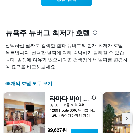
일
에
는
을
가
객
표
까
실
시
워
의
하
질
평
는
수
뉴욕주 뉴버그 최저가 호텔
균
1
록
요
개
객
금
선택하신 날짜로 검색한 결과 뉴버그의 현재 최저가 호텔
의
실
을
X
요
목록입니다. 선택한 날짜에 따라 숙박비가 달라질 수 있습
표
축
금
니다. 일정에 여유가 있으시다면 검색창에서 날짜를 변경하
시
이
이
하
여 요금을 비교해보세요.
있
어
는
습
떻
1
니
게
68개의 호텔 모두 보기
개
다.
변
의
차
하
Y
트
라마다 바이 윈덤 뉴뉴버그/웨스트 포인트
는
축
에
지
2성급
보통 이하 3.9
이
는
보
1289 Route 300, 뉴버그, NY, 미국
있
객
여
4.9km 중심가까지의 거리
습
실
줍
니
의
니
다.
99,627원
평
다.