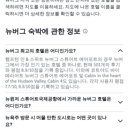
있
습
색하려면 지도를 이용하세요. 지도에 나온 호텔 이름을 클
니
릭하시면 더 상세한 정보를 확인할 수 있습니다.
다.
차
트
뉴버그 숙박에 관한 정보
에
는
객
실
뉴버그 최고의 호텔은 어디인가요?
평
햄프턴 인 & 스위트 뉴버그 스튜어트 에어포트의 경우 뉴버
균
그에서 가장 인기 있는 호텔 중 하나로, 현재 501개의 후기
요
와 평점 8.9/10점을 기록 중입니다. 이외에 코트야드 바이
금
메리어트 뉴버그 스튜어트 에어포트 및 Cabin in the heart
을
of the Hudson Valley, Cabin 4도 있습니다. 각각 사용자 평점
표
7.7/10, 9.3/10점을 기록하고 있습니다.
시
하
는
뉴윈저 스튜어트국제공항에서 가까운 뉴버그 호텔은
1
어디인가요?
개
의
뉴욕주 방문 시 머물 만한 도시로는 어떤 곳이 있나
Y
요?
축