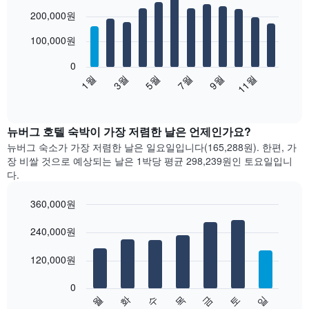
Bar
Chart
200,000원
graphic.
chart
with
12
100,000원
bars.
0
다
1월
3월
5월
7월
9월
11월
음
End
of
차
interactive
트
chart
는
뉴버그 호텔 숙박이 가장 저렴한 날은 언제인가요?
월
뉴버그 숙소가 가장 저렴한 날은 일요일입니다(165,288원). 한편, 가
별
장 비쌀 것으로 예상되는 날은 1박당 평균 298,239원​인 토요일입니
객
다.
실
평
360,000원
균
Bar
요
Chart
graphic.
240,000원
chart
금
with
을
7
120,000원
표
bars.
시
합
0
다
수
화
월
일
토
금
목
니
음
End