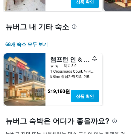
상품 확인
균
차
요
트
금
에
을
는
뉴버그 내 기타 숙소
표
투
시
숙
하
일
는
며
68개 숙소 모두 보기
1
칠
개
전
햄프턴 인 & 스위트 뉴버그 스튜어트 에어포트
의
인
Y
2성급
최고 8.9
지
축
1 Crossroads Court, 뉴버그, NY, 미국
를
이
5.6km 중심가까지의 거리
표
있
시
습
하
219,180원
니
는
상품 확인
다.
1
개
의
X
뉴버그 숙박은 어디가 좋을까요?
축
이
뉴버그 지역 또는 방문하려는 명소 근처에 있는 호텔을 검