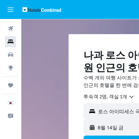
항공권
호텔
나과 로스 
렌터카
원 ​인근의 
둘러보기
수백 개의 여행 사이트가
인근의 호텔을 한 번에 
마이트립
​투숙객 2​명, ​객실 1개
한국어
피드백
8월 14일 금