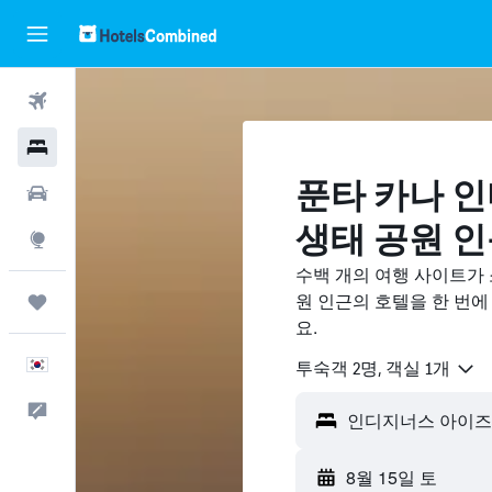
항공권
호텔
푼타 카나 
렌터카
생태 공원 ​
둘러보기
수백 개의 여행 사이트가
원 인근의 호텔을 한 번
마이트립
요.
한국어
​투숙객 2​명, ​객실 1개
피드백
8월 15일 토