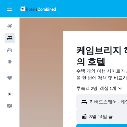
항공권
호텔
케임브리지 
렌터카
의 호텔
둘러보기
수백 개의 여행 사이트가
을 한 번에 검색 및 비교
마이트립
​투숙객 2​명, ​객실 1개
한국어
피드백
8월 14일 금