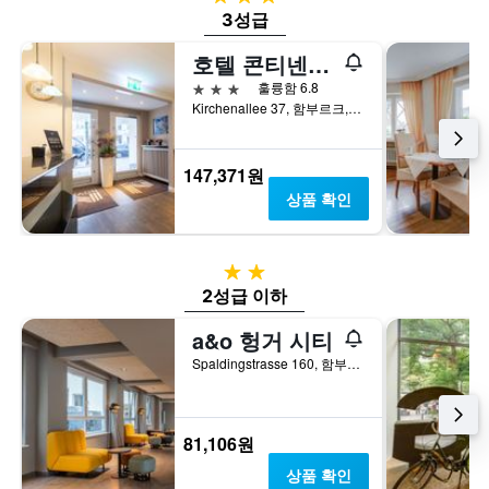
3성급
호텔 콘티넨탈 함부르크 하우프트반호프
3성급
훌륭함 6.8
Kirchenallee 37, 함부르크, 함부르크, 독일
147,371원
상품 확인
2성급
2성급 이하
a&o 헝거 시티
Spaldingstrasse 160, 함부르크, 함부르크, 독일
81,106원
상품 확인