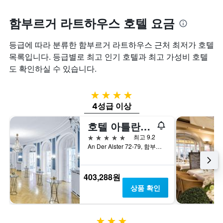
함부르거 라트하우스 호텔 요금
등급에 따라 분류한 함부르거 라트하우스 근처 최저가 호텔
목록입니다. 등급별로 최고 인기 호텔과 최고 가성비 호텔
도 확인하실 수 있습니다.
4성급
4성급 이상
호텔 아틀란틱 함부르크, 오토그래프 컬렉션
5성급
최고 9.2
An Der Alster 72-79, 함부르크, 함부르크, 독일
403,288원
상품 확인
3성급