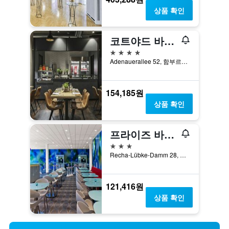
상품 확인
코트야드 바이 메리어트 함부르크 시티
4성급
Adenauerallee 52, 함부르크, 함부르크, 독일
154,185원
상품 확인
프라이즈 바이 래디슨, 함부르크 시티
3성급
Recha-Lübke-Damm 28, 함부르크, 함부르크, 독일
121,416원
상품 확인