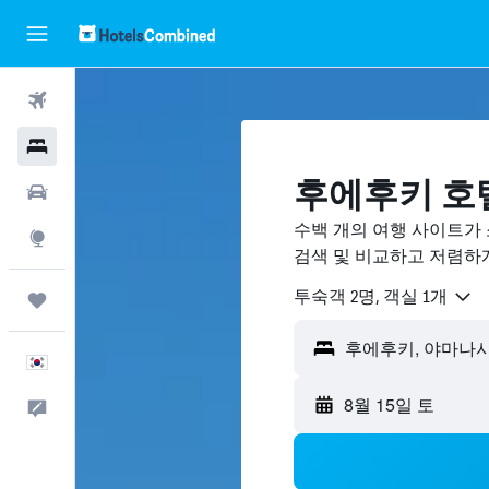
항공권
호텔
후에후키 호
렌터카
수백 개의 여행 사이트가 
둘러보기
검색 및 비교하고 저렴하
​투숙객 2​명, ​객실 1개
마이트립
한국어
8월 15일 토
피드백