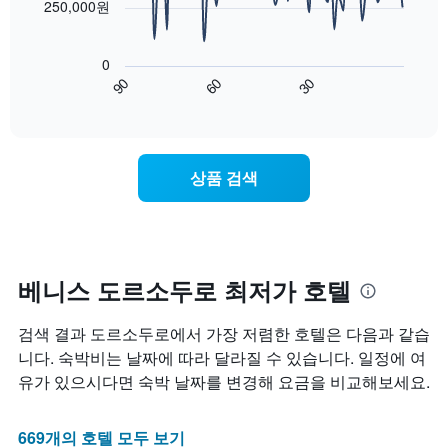
하
250,000원
에
의
는
는
평
다
1
성
균
음
개
0
급
가
차
의
90
60
30
별
격
트
End
Y
로
of
을
는
축
interactive
호
다
숙
chart
이
텔
음
박
있
카
기
일
습
상품 검색
테
준
에
니
고
으
가
다.
리
로
까
를
집
워
표
계
질
시
하
수
베니스 도르소두로 최저가 호텔
하
여
록
는
표
객
검색 결과 도르소두로에서 가장 저렴한 호텔은 다음과 같습
1
시
실
개
합
요
니다. 숙박비는 날짜에 따라 달라질 수 있습니다. 일정에 여
의
니
금
유가 있으시다면 숙박 날짜를 변경해 요금을 비교해보세요.
X
다.
이
축
차
어
이
트
떻
669개의 호텔 모두 보기
있