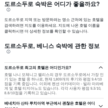
도르소두로 숙박은 어디가 좋을까요?
요
표
금
시
을
하
표
는
도르소두로 지역 또는 방문하려는 명소 근처에 있는 호텔을
시
1
검색하려면 지도를 이용하세요. 지도에 나온 호텔 이름을
하
개
클릭하시면 더 상세한 정보를 확인할 수 있습니다.
는
의
1
Y
개
축
도르소두로, 베니스 숙박에 관한 정보
의
이
Y
있
축
습
이
니
있
다.
도르소두로 최고의 호텔은 어디인가요?
습
니
호텔 나니 모체니고 팰리스의 경우 도르소두로에서 가장 인
다.
기 있는 호텔 중 하나로, 현재 1,809개의 후기와 평점 9.4/10
점을 기록 중입니다. 이외에 펜션 아카데미아 - 빌라 마라베
게 및 호텔 티지아노도 있습니다. 각각 사용자 평점 9.3/10,
8.8/10점을 기록하고 있습니다.
베네치아 산타 루치아역 부근에서 괜찮은 호텔은 어디