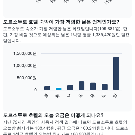
11월
음
End
of
차
interactive
트
chart
는
도르소두로 호텔 숙박이 가장 저렴한 날은 언제인가요?
월
도르소두로 숙소가 가장 저렴한 날은 화요일입니다(109,681원). 한
별
편, 가장 비쌀 것으로 예상되는 날은 1박당 평균 1,385,420원​인 일요
객
일입니다.
실
평
1,500,000원
균
Bar
요
Chart
graphic.
1,000,000원
chart
금
with
을
7
500,000원
표
bars.
시
합
0
다
금
토
일
월
화
수
목
니
음
End
다.
of
차
interactive
차
트
chart
트
는
도르소두로 호텔의 오늘 요금은 어떻게 되나요?
에
요
지난 72시간 동안의 사용자 검색 결과에 따르면 도르소두로 호텔의
는
일
오늘밤 최저가는 138,445원, 평균 요금은 160,241원입니다. 도르소
월
별
두로 4성급 호텔의 오늘밤 최저가는 168,233원입니다.