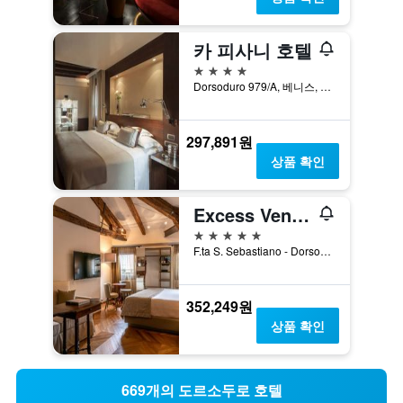
카 피사니 호텔
4성급
Dorsoduro 979/A, 베니스, 베네토, 이탈리아
297,891원
상품 확인
Excess Venice 부티크 호텔 & 프라이빗 스파 - 성인 전용
5성급
F.ta S. Sebastiano - Dorsoduro, 2542, 베니스, 베네토, 이탈리아
352,249원
상품 확인
669개의 도르소두로 호텔