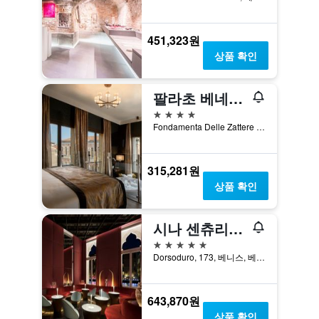
451,323원
상품 확인
팔라초 베네치아노
4성급
Fondamenta Delle Zattere 1413, 베니스, 베네토, 이탈리아
315,281원
상품 확인
시나 센츄리온 팰리스
5성급
Dorsoduro, 173, 베니스, 베네토, 이탈리아
643,870원
상품 확인