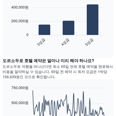
밤
요
graphic.
chart
개
객
400,000원
금
with
의
실
3
을
X
의
bars.
표
축
평
200,000원
시
이
균
다
하
있
가
음
는
습
0
격
차
1
니
3성급
4성급
5성급
을
트
개
다.
성
End
는
의
차
of
급
지
Y
interactive
트
별
난
chart
축
에
로
도르소두로​ 호텔 예약은 얼마나 미리 해야 하나요?
3
이
는
집
일
있
도르소두로 여행을 떠나신다면 최소 65일 전에 호텔 예약을 완료해서
객
계
간
습
비용을 절약하실 수 있습니다. 65일 전 예약 시 최저 요금은 1박당
실
하
찾
니
106,639원인 것으로 확인됩니다.
의
여
아
다.
평
표
본
균
750,000원
시
이
요
Line
합
Chart
번
금
graphic.
chart
니
주
with
을
500,000원
다.
말
90
표
차
객
data
시
트
points.
실