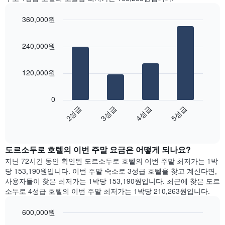
을
객
표
실
360,000원
시
평
하
Bar
균
Chart
는
graphic.
chart
요
240,000원
with
1
금
4
개
을
bars.
의
표
120,000원
X
시
다
축
합
음
이
니
0
차
있
다.
2성급
3성급
4성급
5성급
트
습
차
End
는
니
of
트
지
interactive
다.
에
난
chart
차
는
도르소두로 호텔의 이번 주말 요금은 어떻게 되나요?
3
트
요
일
지난 72시간 동안 확인된 도르소두로 호텔의 이번 주말 최저가는 1박
에
일
간
당 153,190원입니다. 이번 주말 숙소로 3성급 호텔을 찾고 계신다면,
는
을
찾
사용자들이 찾은 최저가는 1박당 153,190원입니다. 최근에 찾은 도르
객
표
아
소두로 4성급 호텔의 이번 주말 최저가는 1박당 210,263원입니다.
실
시
본
의
하
오
평
600,000원
는
늘
균
1
Bar
Chart