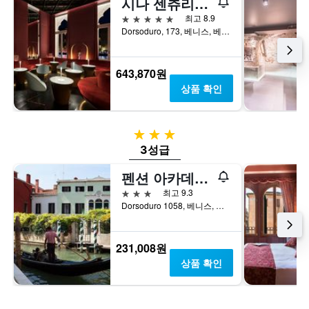
시나 센츄리온 팰리스
가
습
시
격
5성급
최고 8.9
니
하
을
Dorsoduro, 173, 베니스, 베네토, 이탈리아
다.
는
표
차
1
시
트
개
하
643,870원
에
의
는
는
X
상품 확인
1
지
축
개
난
이
의
3
있
3성급
Y
일
습
축
3성급
간
니
이
찾
다.
펜션 아카데미아 - 빌라 마라베게
있
아
차
습
본
트
3성급
최고 9.3
니
이
에
Dorsoduro 1058, 베니스, 베네토, 이탈리아
다.
번
는
주
객
말
실
231,008원
객
평
상품 확인
실
균
의
요
평
금
균
을