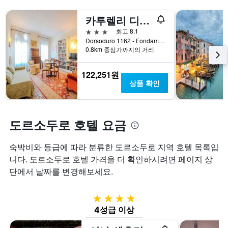
에
게
습
는
변
카투렐리 디모라 스토리카
니
성
하
다.
급
는
3성급
최고 8.1
차
별
지
Dorsoduro 1162 - Fondamenta di Borgo, 베니스, 베네토, 이탈리아
트
로
보
0.8km 중심가까지의 거리
에
호
여
는
텔
줍
122,251원
지
카
니
상품 확인
난
테
다.
3
고
차
일
리
트
간
를
에
도르소두로 호텔 요금
찾
표
는
아
시
투
본
숙박비와 등급에 따라 분류한 도르소두로 지역 호텔 목록입
하
숙
오
는
일
니다. 도르소두로 호텔 가격을 더 확인하시려면 페이지 상
늘
1
며
단에서 날짜를 변경해보세요.
밤
개
칠
객
의
전
실
X
인
4성급
의
축
지
4성급 이상
평
이
를
균
있
표