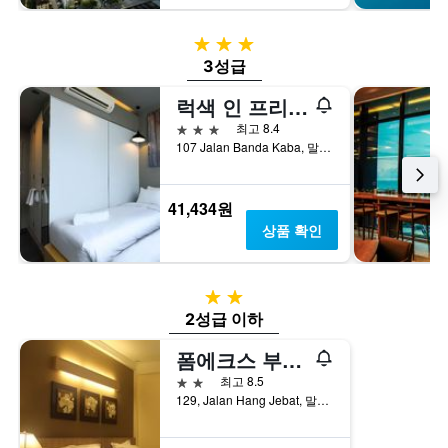
3성급
3성급
럭색 인 프리미엄 멜라카
3성급
최고 8.4
107 Jalan Banda Kaba, 말라카, 말레이시아
41,434원
상품 확인
2성급
2성급 이하
폼에크스 부티크 호텔, 존커 스트리트
2성급
최고 8.5
129, Jalan Hang Jebat, 말라카, 말레이시아