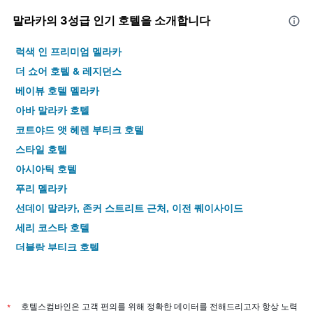
말라카​의 3​성급 인기 호텔을 소개합니다
럭색 인 프리미엄 멜라카
더 쇼어 호텔 & 레지던스
베이뷰 호텔 멜라카
아바 말라카 호텔
코트야드 앳 헤렌 부티크 호텔
스타일 호텔
아시아틱 호텔
푸리 멜라카
선데이 말라카, 존커 스트리트 근처, 이전 퀘이사이드
세리 코스타 호텔
더블랑 부티크 호텔
RC 호텔 멜라카
까피탕 콩시 호텔
프리마 호텔 멜라카
*
호텔스컴바인은 고객 편의를 위해 정확한 데이터를 전해드리고자 항상 노력