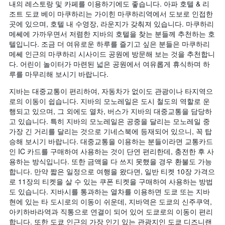
내의 레스토랑 및 카페를 이용하기에도 좋습니다. 아파 호텔 & 리
조트 도쿄 베이 마쿠하리는 가이힌 마쿠하리역에서 도보로 인접한
곳에 있으며, 호텔 내 수영장, 라운지가 갖춰져 있습니다. 마쿠하리
메쎄에 가까우면서 저렴한 지바의 호텔을 찾는 분들께 추천하는 호
텔입니다. 조금 더 여유로운 하루를 즐기고 싶은 분들은 마쿠하리
메쎄 인근의 마쿠하리 시사이드 공원에 방문해 보는 것을 추천합니
다. 어린이 놀이터가 마련된 넓은 공원에서 여유롭게 휴식하며 하
루를 마무리해 보시기 바랍니다.
지바는 대중교통이 편리하여, 자동차가 없이도 관광이나 타지역으
로의 이동이 쉽습니다. 지바의 모노레일은 도시 철도의 역할로 운
행되고 있으며, 그 외에도 열차, 버스가 지바의 대중교통을 담당하
고 있습니다. 특히 지바의 모노레일은 공중을 달리는 모노레일 중
가장 긴 거리를 달리는 것으로 기네스북에 등재되어 있으니, 꼭 탑
승해 보시기 바랍니다. 대중교통을 이용하는 분들이라면 교통카드
인 IC 카드를 구매하여 사용하는 것이 단연 편리한데, 충전한 후 사
용하는 방식입니다. 또한 금액을 다 쓰지 못했을 경우 환불도 가능
합니다. 만약 짧은 일정으로 여행을 왔다면, 일반 티켓 10장 가격으
로 11장의 티켓을 살 수 있는 쿠폰 티켓을 구매하여 사용하는 방법
도 있습니다. 지바시를 통과하는 열차를 이용하면 도쿄 또는 지바
현에 있는 타 도시로의 이동이 쉬운데, 지바역은 도쿄의 신주쿠역,
아키하바라역과 직통으로 연결이 되어 있어 도쿄로의 이동이 편리
합니다. 또한 도쿄 인근의 가장 인기 있는 관광지인 도쿄 디즈니랜