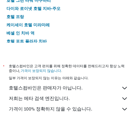
호텔 그린 타워 마쿠하리
다이와 로이넷 호텔 지바-주오
호텔 프랑
케이세이 호텔 미라마레
베셀 인 치바 역
호텔 포트 플라자 치바
APA 호텔 치바 에키마에
다이와 로이넷 호텔 치바 에키마에
토요코 인 치바 마쿠하리
*
호텔스컴바인은 고객 편의를 위해 정확한 데이터를 전해드리고자 항상 노력
중이나,
가격이 보장되지 않습니다
.
패미 인 마쿠하리
일부 가격이 보장되지 않는 이유는 아래와 같습니다.
호텔 마이스테이즈 소가
호텔스컴바인은 판매자가 아닙니다.
메이플 인 마쿠하리
호텔 발리안리조트 치바 - 패밀리 키즈 그룹 컨셉
저희는 메타 검색 엔진입니다.
그랜드 파크 호텔 파넥스 치바
가격이 100% 정확하지 않을 수 있습니다.
토요코인 치바 에키마에