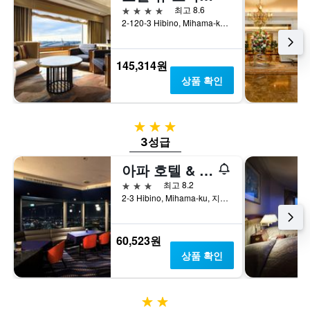
격
4성급
최고 8.6
니
하
을
2-120-3 Hibino, Mihama-ku, 지바, 일본
다.
는
표
차
1
시
트
개
하
145,314원
에
의
는
는
X
상품 확인
1
지
축
개
난
이
의
3
있
3성급
Y
일
습
축
3성급
간
니
이
찾
다.
아파 호텔 & 리조트 도쿄 베이 마쿠하리
있
아
차
습
본
트
3성급
최고 8.2
니
이
에
2-3 Hibino, Mihama-ku, 지바, 일본
다.
번
는
주
객
말
실
60,523원
객
평
상품 확인
실
균
의
요
평
금
균
을
2성급