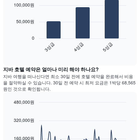
chart
개
요
객
100,000원
with
의
금
실
3
X
을
의
bars.
축
표
평
50,000원
이
시
균
다
있
하
가
음
습
0
는
격
차
니
3성급
4성급
5성급
1
을
트
다.
개
성
End
는
차
of
의
급
지
interactive
트
Y
별
난
chart
에
축
로
지바​ 호텔 예약은 얼마나 미리 해야 하나요?
3
는
이
집
일
지바 여행을 떠나신다면 최소 30일 전에 호텔 예약을 완료해서 비용
객
있
계
간
을 절약하실 수 있습니다. 30일 전 예약 시 최저 요금은 1박당 68,565
실
습
하
찾
원인 것으로 확인됩니다.
의
니
여
아
평
다.
표
본
균
480,000원
시
이
요
Line
합
Chart
번
금
graphic.
chart
니
주
with
을
320,000원
다.
말
90
표
차
객
data
시
트
points.
실
하
160,000원
에