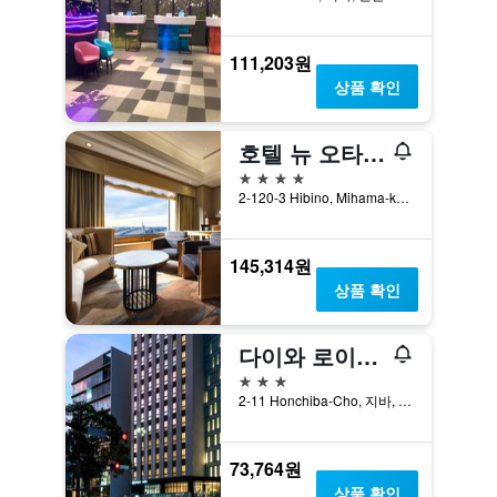
111,203원
상품 확인
호텔 뉴 오타니 마쿠하리
4성급
2-120-3 Hibino, Mihama-ku, 지바, 일본
145,314원
상품 확인
다이와 로이넷 호텔 지바-주오
3성급
2-11 Honchiba-Cho, 지바, 일본
73,764원
상품 확인