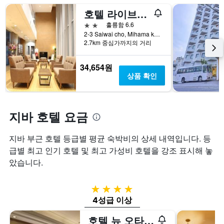
습
는
변
호텔 라이브맥스 치바 미하마
니
성
하
다.
급
는
2성급
훌륭함 6.6
차
별
지
2-3 Saiwai cho, Mihama ku, 지바, 일본
트
로
보
2.7km 중심가까지의 거리
에
호
여
는
텔
줍
34,654원
지
카
니
상품 확인
난
테
다.
3
고
차
일
리
트
간
를
에
지바 호텔 요금
찾
표
는
아
시
투
본
지바 부근 호텔 등급별 평균 숙박비의 상세 내역입니다. 등
하
숙
오
는
일
급별 최고 인기 호텔 및 최고 가성비 호텔을 강조 표시해 놓
늘
1
며
았습니다.
밤
개
칠
객
의
전
실
X
인
4성급
의
축
지
4성급 이상
평
이
를
균
있
표
호텔 뉴 오타니 마쿠하리
가
습
시