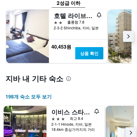
요
표
2성급 이하
금
시
을
하
호텔 라이브맥스 치바 스테이션
표
는
2성급
훌륭함 7.8
시
1
2-3-2 Shinchiba, 지바, 일본
하
개
는
의
1
Y
40,453원
개
축
상품 확인
의
이
Y
있
축
습
이
니
지바 내 기타 숙소
있
다.
습
니
다.
198개 숙소 모두 보기
이비스 스타일 도쿄 베이
3성급
최고 8.4
2-1-1 Hinode, 지바, 일본
18.4km 중심가까지의 거리