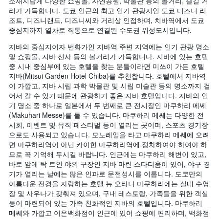
소재지답게 다양한 쇼핑몰, 자연공원, 박물관 등의 볼거리, 즐길 거
리가 가득합니다. 도쿄 인근의 최고 인기 관광지인 도쿄 디즈니 리
조트, 디즈니랜드, 디즈니씨와 거리상 인접하며, 치바역에서 도쿄
중심지까지 열차로 직통으로 연결된 수도권 위성도시입니다.
지바의 중심지이자 번화가인 지바역 주변 지역에는 인기 관광 명소
및 쇼핑몰, 지바 신사 등의 볼거리가 가득합니다. 지바에 있는 호텔
중 시내 중심부에 있는 호텔을 찾는 분들이라면 미쓰이 가든 호텔
지바(Mitsui Garden Hotel Chiba)를 추천합니다. 호텔에서 지바역
이 가깝고, 지바 시립 과학 박물관 및 시립 미술관 등의 명소까지 걸
어서 갈 수 있기 때문에 관광하기 좋은 지바 호텔입니다. 지바의 인
기 명소 중 하나로 일본에서 두 번째로 큰 전시장인 마쿠하리 메쎄
(Makuhari Messe)를 들 수 있습니다. 마쿠하리 메쎄는 다양한 전
시회, 이벤트 및 뮤직 페스티벌 등이 열리는 곳이며, 스포츠 경기장
으로도 사용되고 있습니다. 모노레일을 타고 마쿠하리 메쎄에 오려
면 마쿠하리역이 아닌 카이힌 마쿠하리역에 정차하여야 하여야 하
므로 꼭 기억해 두시길 바랍니다. 인근에는 마쿠하리 해변이 있고,
바로 앞에 탁 트인 야외 구장인 지바 마린 스타디움이 있어, 야구 경
기가 열리는 날에는 많은 인파로 문전성시를 이룹니다. 도쿄만의
아름다운 전경을 자랑하는 호텔 뉴 오타니 마쿠하리에는 실내 수영
장 및 사우나가 갖춰져 있으며, 구내 레스토랑, 가족들을 위한 객실
등이 마련되어 있는 가족 친화적인 지바의 호텔입니다. 마쿠하리
메쎄와 가깝고 이온백화점이 인근에 있어 쇼핑에 편리하며, 백화점