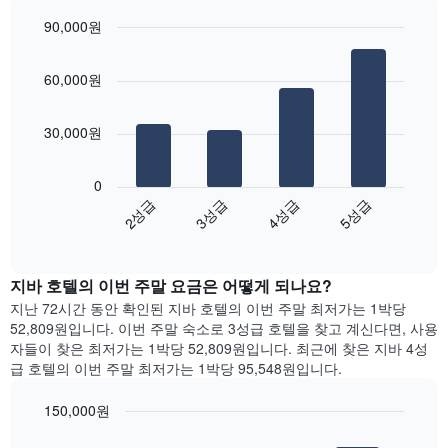
을
실
표
90,000원
평
시
Bar
균
Chart
하
graphic.
chart
요
는
60,000원
with
금
1
4
을
bars.
개
표
30,000원
의
시
X
다
합
축
음
니
0
이
차
다.
2성급
3성급
4성급
5성급
있
트
차
End
습
는
of
트
니
지
interactive
에
다.
난
chart
는
지바 호텔의 이번 주말 요금은 어떻게 되나요?
차
3
요
트
일
지난 72시간 동안 확인된 지바 호텔의 이번 주말 최저가는 1박당
일
에
간
52,809원입니다. 이번 주말 숙소로 3성급 호텔을 찾고 계신다면, 사용
을
는
찾
자들이 찾은 최저가는 1박당 52,809원입니다. 최근에 찾은 지바 4성
표
객
아
급 호텔의 이번 주말 최저가는 1박당 95,548원입니다.
시
실
본
하
의
오
150,000원
는
평
늘
1
Bar
Chart
균
밤
graphic.