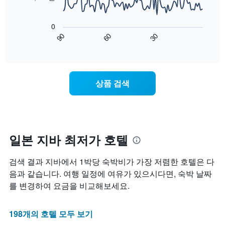
의
는
는
평
다
1
성
균
음
개
0
급
가
차
의
90
60
30
별
격
트
End
Y
로
of
을
는
축
interactive
호
다
숙
chart
이
텔
음
박
있
카
기
일
습
상품 검색
테
준
에
니
고
으
가
다.
리
로
까
를
집
워
표
계
질
시
하
수
일본 지바 최저가 호텔
하
여
록
는
표
객
검색 결과 지바에서 1박당 숙박비가 가장 저렴한 호텔은 다
1
시
실
개
합
요
음과 같습니다. 여행 일정에 여유가 있으시다면, 숙박 날짜
의
니
금
를 변경하여 요금을 비교해보세요.
X
다.
이
축
차
어
이
트
떻
198개의 호텔 모두 보기
있
에
게