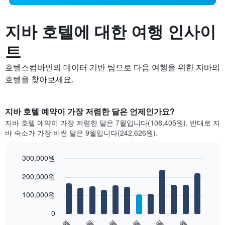
지바 호텔에 대한 여행 인사이
트
호텔스컴바인의 데이터 기반 팁으로 다음 여행을 위한 지바의
호텔을 찾아보세요.
지바 호텔 예약이 가장 저렴한 달은 언제인가요?
지바 호텔 예약이 가장 저렴한 달은 7월입니다(108,405원). 반대로 지
바 숙소가 가장 비싼 달은 9월입니다(242,626원).
300,000원
Bar
Chart
200,000원
graphic.
chart
with
12
100,000원
bars.
0
다
1월
3월
5월
7월
9월