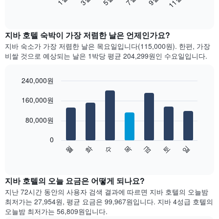
11월
음
End
of
차
interactive
트
chart
는
지바 호텔 숙박이 가장 저렴한 날은 언제인가요?
월
지바 숙소가 가장 저렴한 날은 목요일입니다(115,000원). 한편, 가장
별
비쌀 것으로 예상되는 날은 1박당 평균 204,299원​인 수요일입니다.
객
실
평
240,000원
균
Bar
Chart
요
graphic.
160,000원
chart
with
금
7
을
80,000원
bars.
표
시
0
다
합
수
화
월
일
토
금
목
음
End
니
of
차
다.
interactive
트
chart
차
는
지바 호텔의 오늘 요금은 어떻게 되나요?
트
요
에
지난 72시간 동안의 사용자 검색 결과에 따르면 지바 호텔의 오늘밤
일
는
최저가는 27,954원, 평균 요금은 99,967원입니다. 지바 4성급 호텔의
별
월
오늘밤 최저가는 56,809원입니다.
객