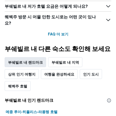
주
객
말
실
부쉐빌르 내 저가 호텔 요금은 어떻게 되나요?
객
평
실
균
퀘벡주 방문 시 머물 만한 도시로는 어떤 곳이 있나
의
요
요?
평
금
균
을
FAQ 더 보기
요
표
금
시
을
하
부쉐빌르 내 다른 숙소도 확인해 보세요
표
는
시
1
하
개
부쉐빌르 내 랜드마크
부쉐빌르 내 지역
는
의
1
Y
상위 인기 여행지
여행을 완성하세요
인기 도시
개
축
의
이
Y
있
퀘벡주 호텔
축
습
이
니
있
다.
부쉐빌르 내 인기 랜드마크
습
니
메종 루이-히폴리스-라퐁텡 호텔
다.