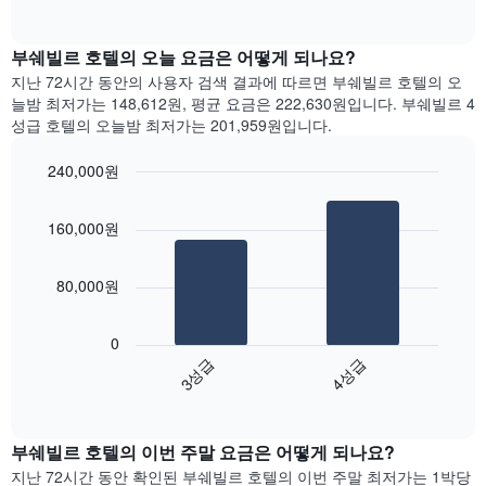
다.
of
차
interactive
차
트
chart
트
는
부쉐빌르 호텔의 오늘 요금은 어떻게 되나요?
에
요
지난 72시간 동안의 사용자 검색 결과에 따르면 부쉐빌르 호텔의 오
는
일
늘밤 최저가는 148,612원, 평균 요금은 222,630원입니다. 부쉐빌르 4
월
별
성급 호텔의 오늘밤 최저가는 201,959원입니다.
을
객
표
실
240,000원
시
평
하
Bar
균
Chart
는
graphic.
chart
요
160,000원
with
1
금
2
개
을
bars.
의
표
80,000원
X
시
다
축
합
음
이
니
0
차
있
다.
3성급
4성급
트
습
차
End
는
니
of
트
지
interactive
다.
에
난
chart
차
는
부쉐빌르 호텔의 이번 주말 요금은 어떻게 되나요?
3
트
요
일
지난 72시간 동안 확인된 부쉐빌르 호텔의 이번 주말 최저가는 1박당
에