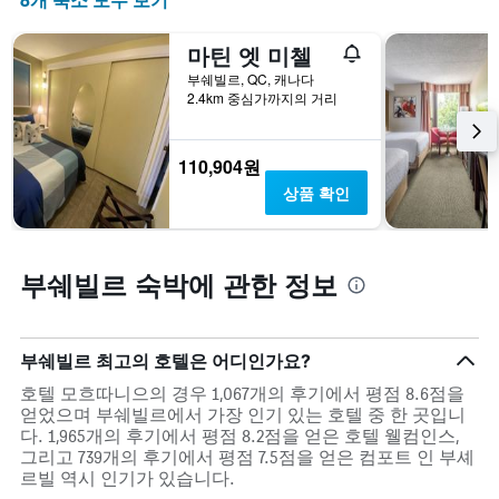
밤
개
칠
객
의
전
마틴 엣 미첼
실
X
인
의
부쉐빌르, QC, 캐나다
축
지
평
2.4km 중심가까지의 거리
이
를
균
있
표
가
습
시
격
110,904원
니
하
을
다.
는
상품 확인
표
차
1
시
트
개
하
에
의
는
는
X
부쉐빌르 숙박에 관한 정보
1
지
축
개
난
이
의
3
있
Y
일
습
부쉐빌르 최고의 호텔은 어디인가요?
축
간
니
이
호텔 모흐따니으의 경우 1,067개의 후기에서 평점 8.6점을
찾
다.
있
얻었으며 부쉐빌르에서 가장 인기 있는 호텔 중 한 곳입니
아
차
습
다. 1,965개의 후기에서 평점 8.2점을 얻은 호텔 웰컴인스,
본
트
니
그리고 739개의 후기에서 평점 7.5점을 얻은 컴포트 인 부셰
이
에
다.
르빌 역시 인기가 있습니다.
번
는