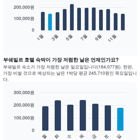
Bar
Chart
200,000원
graphic.
chart
with
12
100,000원
bars.
0
다
1월
3월
5월
7월
9월
11월
음
End
of
차
interactive
트
chart
는
부쉐빌르 호텔 숙박이 가장 저렴한 날은 언제인가요?
월
부쉐빌르 숙소가 가장 저렴한 날은 일요일입니다(184,077원). 한편,
별
가장 비쌀 것으로 예상되는 날은 1박당 평균 245,710원​인 목요일입니
객
다.
실
평
300,000원
균
Bar
요
Chart
graphic.
200,000원
chart
금
with
을
7
100,000원
표
bars.
시
합
0
다
수
화
월
일
토
금
목
니
음
End