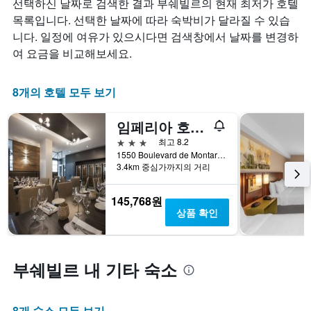
선택하신 날짜로 검색한 결과 부쉐빌르의 현재 최저가 호텔
1
시
실
개
합
요
목록입니다. 선택한 날짜에 따라 숙박비가 달라질 수 있습
의
니
금
니다. 일정에 여유가 있으시다면 검색창에서 날짜를 변경하
X
다.
이
여 요금을 비교해보세요.
축
차
어
이
트
떻
있
에
게
8개의 호텔 모두 보기
습
는
변
니
성
하
다.
임페리아 호텔 & 스위트 부셰르빌
급
는
차
별
지
3성급
최고 8.2
트
로
보
1550 Boulevard de Montarville, 부쉐빌르, QC, 캐나다
에
호
여
3.4km 중심가까지의 거리
는
텔
줍
지
카
니
145,768원
난
테
다.
상품 확인
3
고
차
일
리
트
간
를
에
찾
표
는
부쉐빌르 내 기타 숙소
아
시
투
본
하
숙
오
는
일
늘
1
며
8개 숙소 모두 보기