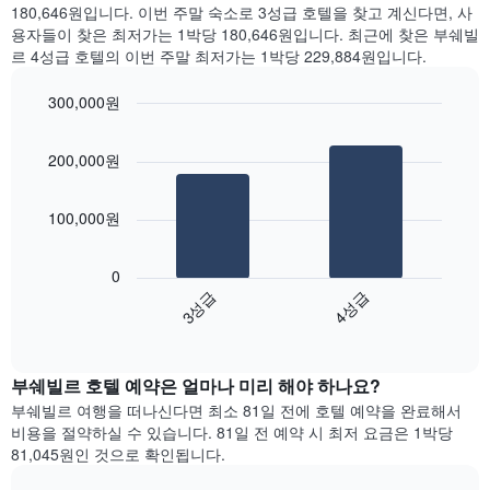
일
간
180,646원입니다. 이번 주말 숙소로 3성급 호텔을 찾고 계신다면, 사
는
을
찾
용자들이 찾은 최저가는 1박당 180,646원입니다. 최근에 찾은 부쉐빌
객
표
아
르 4성급 호텔의 이번 주말 최저가는 1박당 229,884원입니다.
실
시
본
의
하
오
평
300,000원
는
늘
균
1
Bar
Chart
밤
요
graphic.
chart
개
객
200,000원
금
with
의
실
2
을
X
의
bars.
표
축
평
100,000원
시
이
균
다
하
있
가
음
는
습
0
격
차
1
니
3성급
4성급
을
트
개
다.
성
End
는
의
차
of
급
지
Y
interactive
트
별
난
chart
축
에
로
부쉐빌르​ 호텔 예약은 얼마나 미리 해야 하나요?
3
이
는
집
일
있
부쉐빌르 여행을 떠나신다면 최소 81일 전에 호텔 예약을 완료해서
객
계
간
습
비용을 절약하실 수 있습니다. 81일 전 예약 시 최저 요금은 1박당
실
하
찾
니
81,045원인 것으로 확인됩니다.
의
여
아
다.
평
표
본