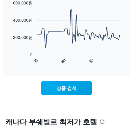
균
600,000원
시
이
요
Line
합
Chart
번
금
graphic.
chart
니
주
with
을
400,000원
다.
말
90
표
차
객
data
시
트
points.
실
하
200,000원
에
의
는
는
평
다
1
성
균
음
개
0
급
가
차
의
90
60
30
별
격
트
End
Y
로
of
을
는
축
interactive
호
다
숙
chart
이
텔
음
박
있
카
기
일
습
상품 검색
테
준
에
니
고
으
가
다.
리
로
까
를
집
워
표
계
질
시
하
수
캐나다 부쉐빌르 최저가 호텔
하
여
록
는
표
객