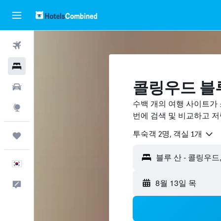
항공권
호텔
콜링우드 블루
렌터카
수백 개의 여행 사이트가 
둘러보기
번에 검색 및 비교하고 
​투숙객 2​명, ​객실 1개
마이트립
한국어
8월 13일 목
피드백