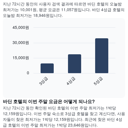
요
에
지난 72시간 동안의 사용자 검색 결과에 따르면 바딘 호텔의 오늘밤
일
는
최저가는 10,001원, 평균 요금은 11,057원입니다. 바딘 4성급 호텔의
별
월
오늘밤 최저가는 18,946원입니다.
객
을
실
표
45,000원
평
시
Bar
균
Chart
하
graphic.
chart
요
는
30,000원
with
금
1
3
을
bars.
개
표
15,000원
의
시
X
다
합
축
음
니
0
이
차
다.
4성급
3성급
5성급
있
트
차
End
습
는
of
트
니
지
interactive
에
다.
난
chart
는
바딘 호텔의 이번 주말 요금은 어떻게 되나요?
차
3
요
트
일
지난 72시간 동안 확인된 바딘 호텔의 이번 주말 최저가는 1박당
일
에
간
12,159원입니다. 이번 주말 숙소로 3성급 호텔을 찾고 계신다면, 사용
을
는
찾
자들이 찾은 최저가는 1박당 12,159원입니다. 최근에 찾은 바딘 4성
표
객
아
급 호텔의 이번 주말 최저가는 1박당 23,646원입니다.
시