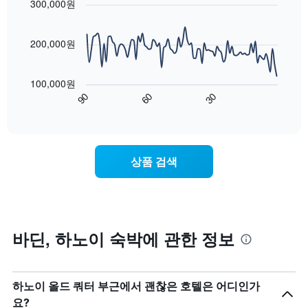
with
을
300,000원
다.
말
90
표
차
객
data
시
트
points.
실
하
200,000원
에
의
는
는
평
다
1
성
균
음
개
100,000원
급
가
차
의
90
60
30
별
격
트
End
Y
로
of
을
는
축
interactive
호
다
숙
chart
이
텔
음
박
있
카
기
일
습
상품 검색
테
준
에
니
고
으
가
다.
리
로
까
를
집
워
표
계
질
시
하
수
바딘, 하노이 숙박에 관한 정보
하
여
록
는
표
객
1
시
실
개
합
요
하노이 올드 쿼터 부근에서 괜찮은 호텔은 어디인가
의
니
금
요?
X