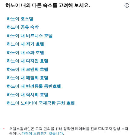
의
축
지
하노이 내의 다른 숙소를 고려해 보세요.
평
이
를
균
있
표
하노이 호스텔
가
습
시
격
니
하
하노이 공유 숙박
을
다.
는
하노이 내 비즈니스 호텔
표
차
1
시
트
개
하노이 내 저가 호텔
하
에
의
하노이 내 스파 호텔
는
는
X
1
지
축
하노이 내 디자인 호텔
개
난
이
하노이 내 로맨틱 호텔
의
3
있
Y
하노이 내 패밀리 호텔
일
습
축
간
니
하노이 내 반려동물 동반호텔
이
찾
다.
있
하노이 내 럭셔리 호텔
아
차
습
본
트
하노이 노이바이 국제공항 근처 호텔
니
이
에
다.
하노이​의 4​성급 호텔
번
는
주
객
하노이​의 5​성급 호텔
말
실
객
평
*
호텔스컴바인은 고객 편의를 위해 정확한 데이터를 전해드리고자 항상 노력
중이나,
가격이 보장되지 않습니다
.
실
균