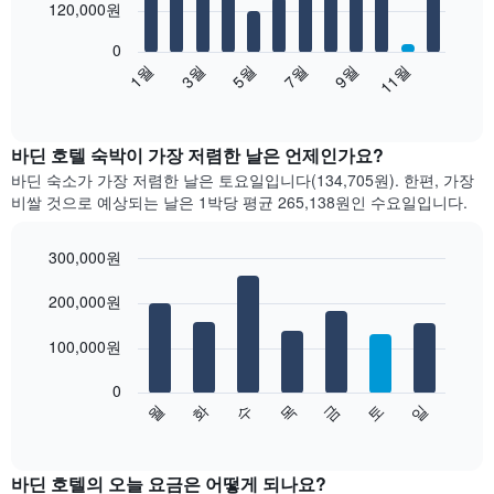
12
120,000원
bars.
0
다
1월
3월
5월
7월
9월
11월
음
End
of
차
interactive
트
chart
는
바딘 호텔 숙박이 가장 저렴한 날은 언제인가요?
월
바딘 숙소가 가장 저렴한 날은 토요일입니다(134,705원). 한편, 가장
별
비쌀 것으로 예상되는 날은 1박당 평균 265,138원​인 수요일입니다.
객
실
평
300,000원
균
Bar
Chart
요
graphic.
200,000원
chart
with
금
7
을
100,000원
bars.
표
시
0
다
합
수
화
월
일
토
금
목
음
End
니
of
차
다.
interactive
트
chart
차
는
바딘 호텔의 오늘 요금은 어떻게 되나요?
트