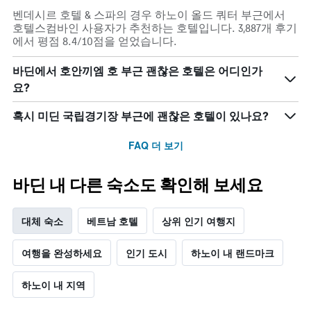
다.
이
축
차
어
벤데시르 호텔 & 스파의 경우 하노이 올드 쿼터 부근에서
이
트
떻
호텔스컴바인 사용자가 추천하는 호텔입니다. 3,887개 후기
있
에
게
에서 평점 8.4/10점을 얻었습니다.
습
는
변
니
성
하
바딘에서 호안끼엠 호 부근 괜찮은 호텔은 어디인가
다.
급
는
요?
차
별
지
트
로
보
혹시 미딘 국립경기장 부근에 괜찮은 호텔이 있나요?
에
호
여
는
텔
줍
지
FAQ 더 보기
카
니
난
테
다.
3
고
차
바딘 내 다른 숙소도 확인해 보세요
일
리
트
간
를
에
찾
표
는
대체 숙소
베트남 호텔
상위 인기 여행지
아
시
투
본
하
숙
오
는
일
여행을 완성하세요
인기 도시
하노이 내 랜드마크
늘
1
며
밤
개
칠
하노이 내 지역
객
의
전
실
X
인