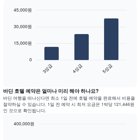
실
본
하
의
오
45,000원
는
평
늘
1
Bar
Chart
균
밤
graphic.
chart
개
요
객
30,000원
with
의
금
실
3
X
을
의
bars.
축
표
평
15,000원
이
시
균
다
있
하
가
음
습
0
는
격
차
니
4성급
3성급
5성급
1
을
트
다.
개
성
End
는
차
of
의
급
지
interactive
트
Y
별
난
chart
에
축
로
바딘​ 호텔 예약은 얼마나 미리 해야 하나요?
3
는
이
집
일
바딘 여행을 떠나신다면 최소 1일 전에 호텔 예약을 완료해서 비용을
객
있
계
간
절약하실 수 있습니다. 1일 전 예약 시 최저 요금은 1박당 121,446원
실
습
하
찾
인 것으로 확인됩니다.
의
니
여
아
평
다.
표
본
균
400,000원
시
이
요
Line
합
Chart
번
금
graphic.
chart
니
주