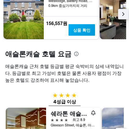
Westlodge, Battery Road, 애슬론, 아일랜드
0.9km 중심가까지의 거리
156,557원
상품 확인
애슬론캐슬 호텔 요금
애슬론캐슬 근처 호텔 등급별 평균 숙박비의 상세 내역입니
다. 등급별로 최고 가성비 호텔은 물론 사용자 평점이 가장
높은 호텔도 강조하여 표시해 놓았습니다.
4성급
4성급 이상
쉐라톤 애슬론 호텔
4성급
최고 8.9
Gleeson Street, 애슬론, 아일랜드