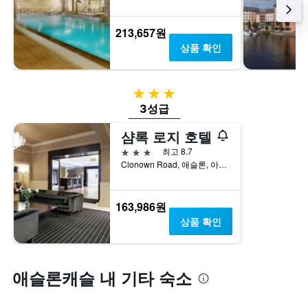
213,657원
상품 확인
3성급
3성급
샴록 로지 호텔
3성급
최고 8.7
Clonown Road, 애슬론, 아일랜드
163,986원
상품 확인
애슬론캐슬 내 기타 숙소