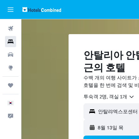
항공권
호텔
안탈리아 안
렌터카
근의 호텔
둘러보기
수백 개의 여행 사이트가
호텔을 한 번에 검색 및 
마이트립
​투숙객 2​명, ​객실 1개
한국어
안탈랴엑스포센터 -
피드백
8월 13일 목